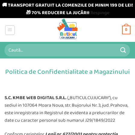
🚚 TRANSPORT GRATUIT LA COMENZILE DE MINIM 199 DE LEI!
🎁 70% REDUCERE LA JUCĂRII
Respinge
Skip
to
0
content
Caută
după:
Politica de Confidentialitate a Magazinului
S.C. KMBE WEB DIGITAL
S.R.L.
(„BUTICULCUJUCARII”), cu
sediul in 107064 Moara Noua, str. Bujorului Nr. 3, jud. Prahova,
este inregistrata in Registrul de evidenta a prelucrarilor de
date cu caracter personal sub numarul J29/1849/2022
Conform cerintelor
Legii nr. 677/2001 pentru protectia