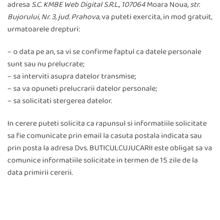
adresa
S.C.
KMBE Web Digital
S.R.L.,
107064
Moara Noua
, str.
Bujorului, Nr. 3
, jud.
Prahova
, va puteti exercita, in mod gratuit,
urmatoarele drepturi:
– o data pe an, sa vi se confirme faptul ca datele personale
sunt sau nu prelucrate;
– sa interviti asupra datelor transmise;
– sa va opuneti prelucrarii datelor personale;
– sa solicitati stergerea datelor.
In cerere puteti solicita ca rapunsul si informatiile solicitate
sa fie comunicate prin email la casuta postala indicata sau
prin posta la adresa Dvs. BUTICULCUJUCARII este obligat sa va
comunice informatiile solicitate in termen de 15 zile de la
data primirii cererii.