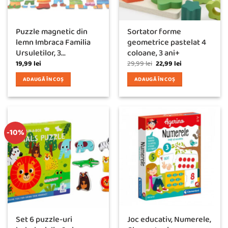
Puzzle magnetic din
Sortator forme
lemn Imbraca Familia
geometrice pastelat 4
Ursuletilor, 3...
coloane, 3 ani+
Prețul
Prețul
19,99
lei
29,99
lei
22,99
lei
inițial
curent
a
este:
ADAUGĂ ÎN COȘ
ADAUGĂ ÎN COȘ
fost:
22,99 lei.
29,99 lei.
-10%
Set 6 puzzle-uri
Joc educativ, Numerele,