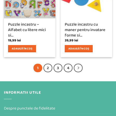
Puzzle incastru –
Puzzle incastru cu
Alfabet cu litere mici
maner pentru invatare
si...
forme si...
19,99
lei
39,99
lei
ADAUGĂ ÎN COȘ
ADAUGĂ ÎN COȘ
1
2
3
4
INFORMATII UTILE
Despre punctele de fidelitate