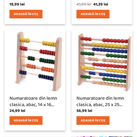
Prețul
Prețul
19,99
lei
45,99
lei
41,39
lei
inițial
curent
a
este:
ADAUGĂ ÎN COȘ
ADAUGĂ ÎN COȘ
fost:
41,39 lei.
45,99 lei.
Numaratoare din lemn
Numaratoare din lemn
clasica, abac, 14 x 16...
clasica, abac, 25 x 25...
24,99
lei
56,99
lei
ADAUGĂ ÎN COȘ
ADAUGĂ ÎN COȘ