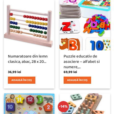
Numaratoare din lemn
Puzzle educativ de
clasica, abac, 28 x 20...
asociere – alfabet si
numere,...
36,99
lei
69,99
lei
ADAUGĂ ÎN COȘ
ADAUGĂ ÎN COȘ
-14%