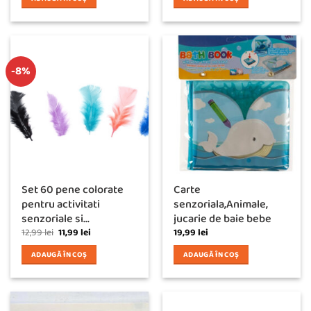
-8%
Set 60 pene colorate
Carte
pentru activitati
senzoriala,Animale,
senzoriale si...
jucarie de baie bebe
Prețul
Prețul
12,99
lei
11,99
lei
19,99
lei
inițial
curent
a
este:
ADAUGĂ ÎN COȘ
ADAUGĂ ÎN COȘ
fost:
11,99 lei.
12,99 lei.