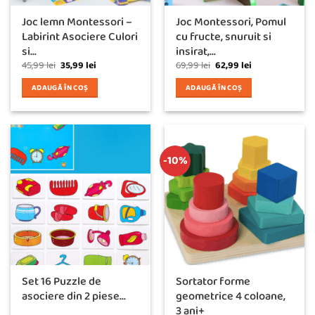
Joc lemn Montessori –
Joc Montessori, Pomul
Labirint Asociere Culori
cu fructe, snuruit si
si...
insirat,...
Prețul
Prețul
Prețul
Prețul
45,99
lei
35,99
lei
69,99
lei
62,99
lei
inițial
curent
inițial
curent
a
este:
a
este:
ADAUGĂ ÎN COȘ
ADAUGĂ ÎN COȘ
fost:
35,99 lei.
fost:
62,99 lei.
45,99 lei.
69,99 lei.
-10%
Set 16 Puzzle de
Sortator forme
asociere din 2 piese...
geometrice 4 coloane,
3 ani+