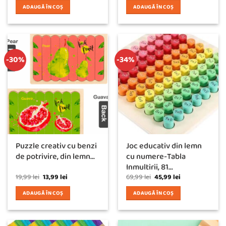
ADAUGĂ ÎN COȘ
ADAUGĂ ÎN COȘ
-30%
-34%
Puzzle creativ cu benzi
Joc educativ din lemn
de potrivire, din lemn...
cu numere-Tabla
Inmultirii, 81...
Prețul
Prețul
Prețul
Prețul
19,99
lei
13,99
lei
69,99
lei
45,99
lei
inițial
curent
inițial
curent
a
este:
a
este:
ADAUGĂ ÎN COȘ
ADAUGĂ ÎN COȘ
fost:
13,99 lei.
fost:
45,99 lei.
19,99 lei.
69,99 lei.