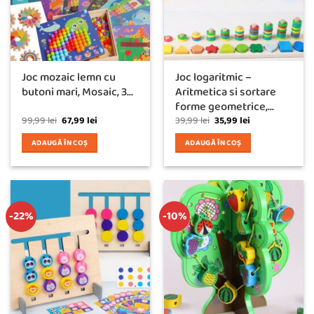
Joc mozaic lemn cu
Joc logaritmic –
butoni mari, Mosaic, 3...
Aritmetica si sortare
forme geometrice,...
Prețul
Prețul
Prețul
Prețul
99,99
lei
67,99
lei
39,99
lei
35,99
lei
inițial
curent
inițial
curent
a
este:
a
este:
ADAUGĂ ÎN COȘ
ADAUGĂ ÎN COȘ
fost:
67,99 lei.
fost:
35,99 lei.
99,99 lei.
39,99 lei.
-22%
-10%