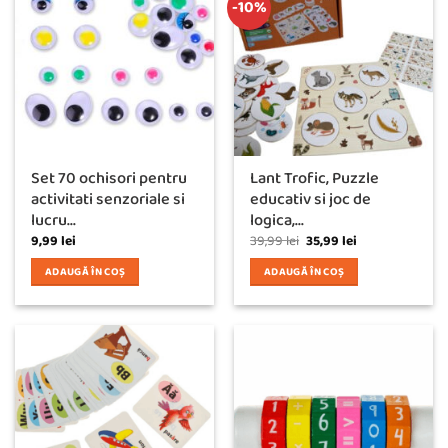
-10%
Set 70 ochisori pentru
Lant Trofic, Puzzle
activitati senzoriale si
educativ si joc de
lucru...
logica,...
Prețul
Prețul
9,99
lei
39,99
lei
35,99
lei
inițial
curent
a
este:
ADAUGĂ ÎN COȘ
ADAUGĂ ÎN COȘ
fost:
35,99 lei.
39,99 lei.