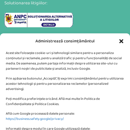
Solutionarea litigiilor:
Administrează consimțământul
Acest site folosește cookie-uri și tehnologii similare pentru a personaliza
conținutul și reclamele, pentru analiză trafic și pentru funcționalități de social
media. De asemenea, putem partaja informații despre utilizarea site-ului cu
partenerii noștri de publicitate și analiză, inclusiv Google.
Va putem sprijini si prin:
Prin apăsarea butonului „Acceptă”, îți exprimi consimțământul pentru utilizarea
acestor tehnologii și pentru personalizarea reclamelor (personalized
advertising).
Poți modifica preferințele oricând. Află mai multe în Politica de
Confidențialitate și Politica Cookies.
Află cum Google procesează datele personale:
CONTACTEAZA-NE
https://business.safety.google/privacy/
Informații despre modul în care Google utilizează datele: