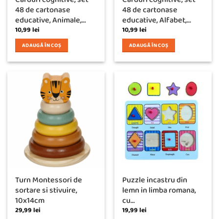
48 de cartonase
48 de cartonase
educative, Animale,...
educative, Alfabet,...
10,99
lei
10,99
lei
ADAUGĂ ÎN COȘ
ADAUGĂ ÎN COȘ
Turn Montessori de
Puzzle incastru din
sortare si stivuire,
lemn in limba romana,
10x14cm
cu...
29,99
lei
19,99
lei