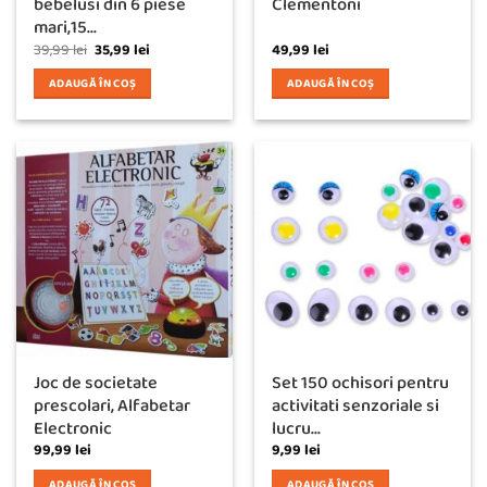
bebelusi din 6 piese
Clementoni
mari,15...
Prețul
Prețul
39,99
lei
35,99
lei
49,99
lei
inițial
curent
a
este:
ADAUGĂ ÎN COȘ
ADAUGĂ ÎN COȘ
fost:
35,99 lei.
39,99 lei.
Joc de societate
Set 150 ochisori pentru
prescolari, Alfabetar
activitati senzoriale si
Electronic
lucru...
99,99
lei
9,99
lei
ADAUGĂ ÎN COȘ
ADAUGĂ ÎN COȘ