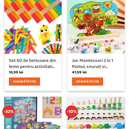
Set 60 de betisoare din
Joc Montessori 2 in 1
lemn pentru activitati...
Pomul, snuruit si...
10,99
lei
47,99
lei
ADAUGĂ ÎN COȘ
ADAUGĂ ÎN COȘ
-32%
-10%