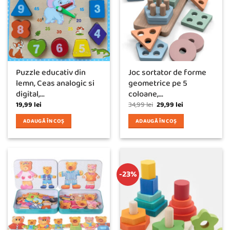
Puzzle educativ din
Joc sortator de forme
lemn, Ceas analogic si
geometrice pe 5
digital,...
coloane,...
Prețul
Prețul
19,99
lei
34,99
lei
29,99
lei
inițial
curent
a
este:
ADAUGĂ ÎN COȘ
ADAUGĂ ÎN COȘ
fost:
29,99 lei.
34,99 lei.
-23%