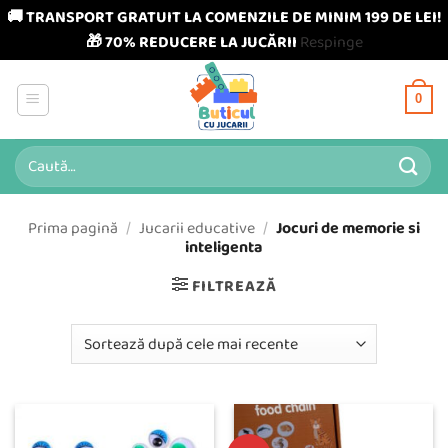
🚚 TRANSPORT GRATUIT LA COMENZILE DE MINIM 199 DE LEI!
🎁 70% REDUCERE LA JUCĂRII
Respinge
Skip
to
0
content
Caută
după:
Prima pagină
/
Jucarii educative
/
Jocuri de memorie si
inteligenta
FILTREAZĂ