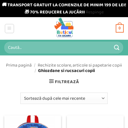
🚚 TRANSPORT GRATUIT LA COMENZILE DE MINIM 199 DE LEI!
🎁 70% REDUCERE LA JUCĂRII
Respinge
Skip
to
0
content
Caută
după:
Prima pagină
/
Rechizite scolare, articole si papetarie copii
/
Ghiozdane si rucsacuri copii
FILTREAZĂ