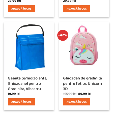
29,99
lei
29,99
lei
ADAUGĂ ÎN COȘ
ADAUGĂ ÎN COȘ
-42%
Geanta termoizolanta,
Ghiozdan de gradinita
Ghiozdanel pentru
pentru fetite, Unicorn
Gradinita, Albastru
3D
Prețul
Prețul
19,99
lei
155,99
lei
89,99
lei
inițial
curent
a
este:
ADAUGĂ ÎN COȘ
ADAUGĂ ÎN COȘ
fost:
89,99 lei.
155,99 lei.