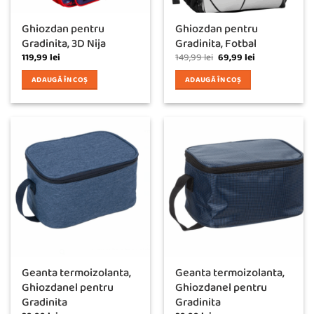
Ghiozdan pentru
Ghiozdan pentru
Gradinita, 3D Nija
Gradinita, Fotbal
Prețul
Prețul
119,99
lei
149,99
lei
69,99
lei
inițial
curent
a
este:
ADAUGĂ ÎN COȘ
ADAUGĂ ÎN COȘ
fost:
69,99 lei.
149,99 lei.
Geanta termoizolanta,
Geanta termoizolanta,
Ghiozdanel pentru
Ghiozdanel pentru
Gradinita
Gradinita