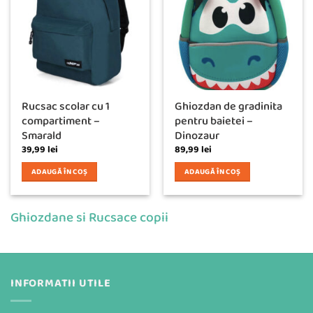
Rucsac scolar cu 1
Ghiozdan de gradinita
compartiment –
pentru baietei –
Smarald
Dinozaur
39,99
lei
89,99
lei
ADAUGĂ ÎN COȘ
ADAUGĂ ÎN COȘ
Ghiozdane si Rucsace copii
INFORMATII UTILE