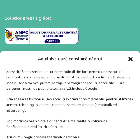
Solutionarea litigiilor:
Administrează consimțământul
Acest site folosește cookie-uri și tehnologii similare pentru a personaliza
conținutul și reclamele, pentru analiză trafic și pentru funcționalități de social
media. De asemenea, putem partaja informații despre utilizarea site-ului cu
partenerii noștri de publicitate și analiză, inclusiv Google.
Va putem sprijini si prin:
Prin apăsarea butonului „Acceptă”, îți exprimi consimțământul pentru utilizarea
acestor tehnologii și pentru personalizarea reclamelor (personalized
advertising).
Poți modifica preferințele oricând. Află mai multe în Politica de
Confidențialitate și Politica Cookies.
Află cum Google procesează datele personale:
CONTACTEAZA-NE