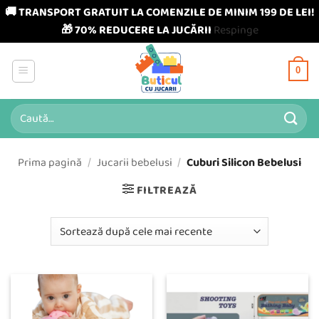
🚚 TRANSPORT GRATUIT LA COMENZILE DE MINIM 199 DE LEI!
🎁 70% REDUCERE LA JUCĂRII
Respinge
Skip
to
0
content
Caută
după:
Prima pagină
/
Jucarii bebelusi
/
Cuburi Silicon Bebelusi
FILTREAZĂ