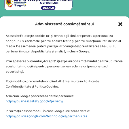
Administrează consimțământul
Acest site folosește cookie-uri și tehnologii similare pentru a personaliza
conținutul și reclamele, pentru analiză trafic și pentru funcționalități de social
media. De asemenea, putem partaja informații despre utilizarea site-ului cu
partenerii noștri de publicitate și analiză, inclusiv Google.
Va putem sprijini si prin:
Prin apăsarea butonului „Acceptă”, îți exprimi consimțământul pentru utilizarea
acestor tehnologii și pentru personalizarea reclamelor (personalized
advertising).
Poți modifica preferințele oricând. Află mai multe în Politica de
Confidențialitate și Politica Cookies.
Află cum Google procesează datele personale:
CONTACTEAZA-NE
https://business.safety.google/privacy/
Informații despre modul în care Google utilizează datele:
SC KMBE Web Digital SRL
https://policies.google.com/technologies/partner-sites
Bulevardul Petrolului 10, Ploiesti