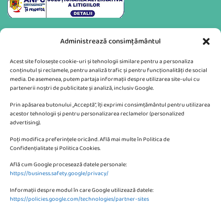
Administrează consimțământul
Acest site folosește cookie-uri și tehnologii similare pentru a personaliza
conținutul și reclamele, pentru analiză trafic și pentru funcționalități de social
media. De asemenea, putem partaja informații despre utilizarea site-ului cu
partenerii noștri de publicitate și analiză, inclusiv Google.
Va putem sprijini si prin:
Prin apăsarea butonului „Acceptă”, îți exprimi consimțământul pentru utilizarea
acestor tehnologii și pentru personalizarea reclamelor (personalized
advertising).
Poți modifica preferințele oricând. Află mai multe în Politica de
Confidențialitate și Politica Cookies.
Află cum Google procesează datele personale:
CONTACTEAZA-NE
https://business.safety.google/privacy/
Informații despre modul în care Google utilizează datele:
SC KMBE Web Digital SRL
https://policies.google.com/technologies/partner-sites
Bulevardul Petrolului 10, Ploiesti