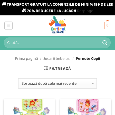
🚚 TRANSPORT GRATUIT LA COMENZILE DE MINIM 199 DE LEI!
🎁 70% REDUCERE LA JUCĂRII
Respinge
Skip
to
0
content
Caută
după:
Prima pagină
/
Jucarii bebelusi
/
Pernute Copii
FILTREAZĂ