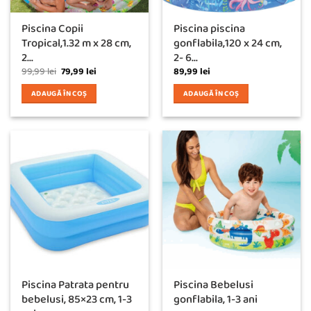
Piscina Copii
Piscina piscina
Tropical,1.32 m x 28 cm,
gonflabila,120 x 24 cm,
2...
2- 6...
Prețul
Prețul
99,99
lei
79,99
lei
89,99
lei
inițial
curent
a
este:
ADAUGĂ ÎN COȘ
ADAUGĂ ÎN COȘ
fost:
79,99 lei.
99,99 lei.
Piscina Patrata pentru
Piscina Bebelusi
bebelusi, 85×23 cm, 1-3
gonflabila, 1-3 ani