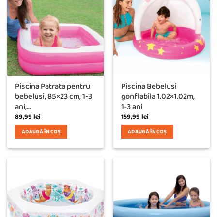
Piscina Patrata pentru
Piscina Bebelusi
bebelusi, 85×23 cm, 1-3
gonflabila 1.02×1.02m,
ani,...
1-3 ani
89,99
lei
159,99
lei
ADAUGĂ ÎN COȘ
ADAUGĂ ÎN COȘ