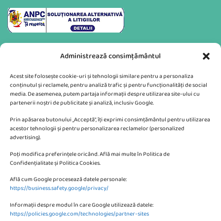
Administrează consimțământul
Acest site folosește cookie-uri și tehnologii similare pentru a personaliza
conținutul și reclamele, pentru analiză trafic și pentru funcționalități de social
media. De asemenea, putem partaja informații despre utilizarea site-ului cu
partenerii noștri de publicitate și analiză, inclusiv Google.
Va putem sprijini si prin:
Prin apăsarea butonului „Acceptă”, îți exprimi consimțământul pentru utilizarea
acestor tehnologii și pentru personalizarea reclamelor (personalized
advertising).
Poți modifica preferințele oricând. Află mai multe în Politica de
Confidențialitate și Politica Cookies.
Află cum Google procesează datele personale:
CONTACTEAZA-NE
https://business.safety.google/privacy/
Informații despre modul în care Google utilizează datele:
SC KMBE Web Digital SRL
https://policies.google.com/technologies/partner-sites