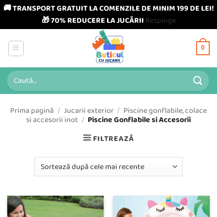
🚚 TRANSPORT GRATUIT LA COMENZILE DE MINIM 199 DE LEI!
🎁 70% REDUCERE LA JUCĂRII
Respinge
Skip
to
0
content
Caută
după:
Prima pagină
/
Jucarii exterior
/
Piscine gonflabile, colace
si accesorii inot
/
Piscine Gonflabile si Accesorii
FILTREAZĂ