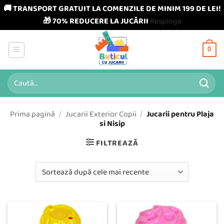
🚚 TRANSPORT GRATUIT LA COMENZILE DE MINIM 199 DE LEI!
🎁 70% REDUCERE LA JUCĂRII
Respinge
Skip
to
0
content
Caută
după:
Prima pagină
/
Jucarii Exterior Copii
/
Jucarii pentru Plaja
si Nisip
FILTREAZĂ