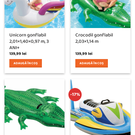
Unicorn gonflabil
Crocodil gonflabil
2,01×1,40×0,97 m, 3
2,03×1,14 m
ANI+
139,99
lei
139,99
lei
ADAUGĂ ÎN COȘ
ADAUGĂ ÎN COȘ
-17%