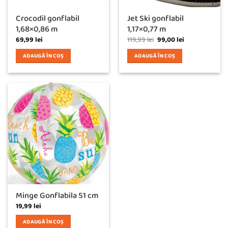
Crocodil gonflabil
Jet Ski gonflabil
1,68×0,86 m
1,17×0,77 m
Prețul
Prețul
69,99
lei
119,99
lei
99,00
lei
inițial
curent
a
este:
ADAUGĂ ÎN COȘ
ADAUGĂ ÎN COȘ
fost:
99,00 lei.
119,99 lei.
Minge Gonflabila 51 cm
19,99
lei
ADAUGĂ ÎN COȘ