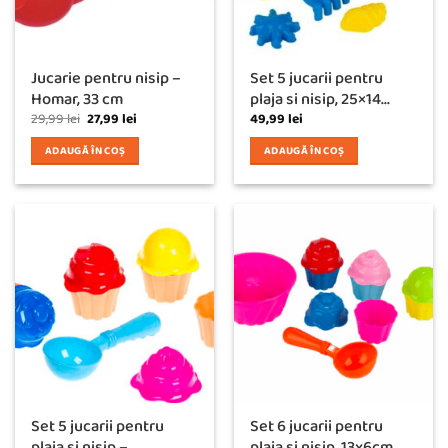
Jucarie pentru nisip –
Set 5 jucarii pentru
Homar, 33 cm
plaja si nisip, 25×14...
Prețul
Prețul
29,99
lei
27,99
lei
49,99
lei
inițial
curent
a
este:
ADAUGĂ ÎN COȘ
ADAUGĂ ÎN COȘ
fost:
27,99 lei.
29,99 lei.
Set 5 jucarii pentru
Set 6 jucarii pentru
plaja si nisip –...
plaja si nisip, 13x6cm...