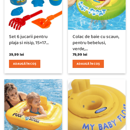
Set 6 jucarii pentru
Colac de baie cu scaun,
plaja si nisip, 15×17...
pentru bebelusi,
verde,...
39,99
lei
79,99
lei
ADAUGĂ ÎN COȘ
ADAUGĂ ÎN COȘ