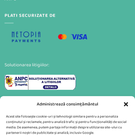
PLATI SECURIZATE DE
Solutionarea litigiilor:
Administrează consimțământul
Acest site folosește cookie-uri și tehnologii similare pentru a personaliza
conținutul și reclamele, pentru analiză trafic și pentru funcționalități de social
media. De asemenea, putem partaja informații despre utilizarea site-ului cu
partenerii noștri de publicitate și analiză, inclusiv Google.
Va putem sprijini si prin: