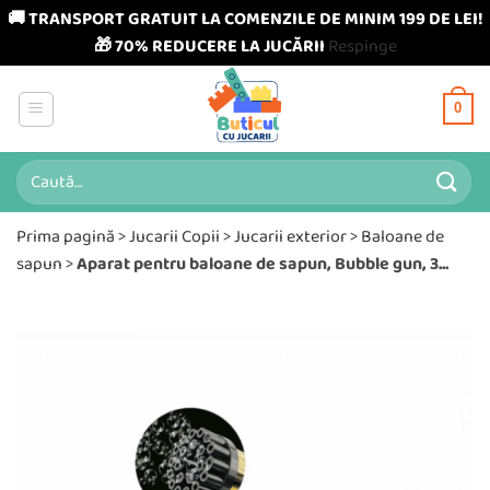
🚚 TRANSPORT GRATUIT LA COMENZILE DE MINIM 199 DE LEI!
🎁 70% REDUCERE LA JUCĂRII
Respinge
Skip
to
0
content
Caută
după:
Prima pagină
>
Jucarii Copii
>
Jucarii exterior
>
Baloane de
sapun
>
Aparat pentru baloane de sapun, Bubble gun, 3...