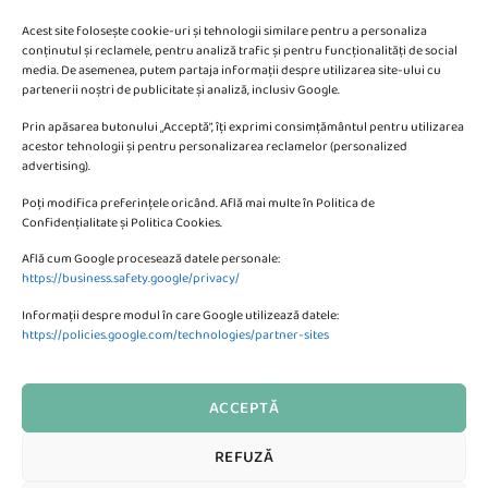
Acest site folosește cookie-uri și tehnologii similare pentru a personaliza
conținutul și reclamele, pentru analiză trafic și pentru funcționalități de social
media. De asemenea, putem partaja informații despre utilizarea site-ului cu
partenerii noștri de publicitate și analiză, inclusiv Google.
Va putem sprijini si prin:
Prin apăsarea butonului „Acceptă”, îți exprimi consimțământul pentru utilizarea
acestor tehnologii și pentru personalizarea reclamelor (personalized
advertising).
Poți modifica preferințele oricând. Află mai multe în Politica de
Confidențialitate și Politica Cookies.
Află cum Google procesează datele personale:
CONTACTEAZA-NE
https://business.safety.google/privacy/
Informații despre modul în care Google utilizează datele:
SC KMBE Web Digital SRL
https://policies.google.com/technologies/partner-sites
Bulevardul Petrolului 10, Ploiesti
ACCEPTĂ
Formular de Contact al Magazinului
REFUZĂ
Te putem ajuta?