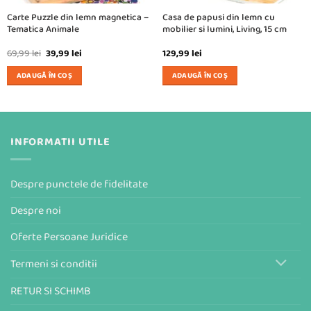
Carte Puzzle din lemn magnetica –
Casa de papusi din lemn cu
Tematica Animale
mobilier si lumini, Living, 15 cm
Prețul
Prețul
69,99
lei
39,99
lei
129,99
lei
inițial
curent
a
este:
ADAUGĂ ÎN COȘ
ADAUGĂ ÎN COȘ
fost:
39,99 lei.
69,99 lei.
INFORMATII UTILE
Despre punctele de fidelitate
Despre noi
Oferte Persoane Juridice
Termeni si conditii
RETUR SI SCHIMB