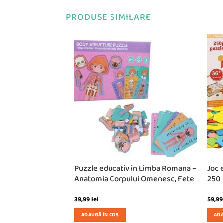
PRODUSE SIMILARE
tris din lemn, 3 ani
Puzzle educativ in Limba Romana –
Joc 
Anatomia Corpului Omenesc, Fete
250 
ețul
39,99
lei
59,9
rent
te:
ADAUGĂ ÎN COȘ
ADA
99 lei.