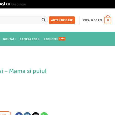
UCĂRII
Respinge
COȘ /
0,00
LEI
AUTENTIFICARE
0
NOUTATI
CAMERA COPII
REDUCERI
si – Mama si puiul