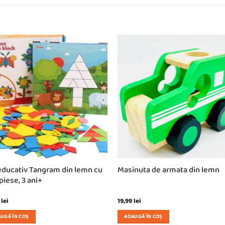
educativ Tangram din lemn cu
Masinuta de armata din lemn
piese, 3 ani+
9
lei
19,99
lei
UGĂ ÎN COȘ
ADAUGĂ ÎN COȘ