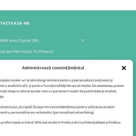
129,00 lei.
TACTEAZA-NE
MBE Web Digital SRL
vardul Petrolului 10, Ploiesti
ular de Contact al Magazinului
Administrează consimțământul
losește cookie-uri și tehnologii similare pentru a personaliza conținutul și
ntru analiză trafic și pentru funcționalități de social media. De asemenea, putem
ații despre utilizarea site-ului cu partenerii noștri de publicitate și analiză,
le.
 butonului „Acceptă”, îți exprimi consimțământul pentru utilizarea acestor
 pentru personalizarea reclamelor (personalized advertising).
 preferințele oricând. Află mai multe în Politica de Confidențialitate și Politica