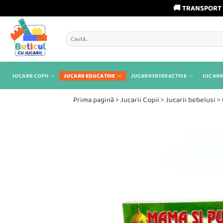
🚚 TRANSPORT 
Skip
to
Caută
content
după:
JUCARII COPII
JUCARII EDUCATIVE
JUCARII INTERACTIVE
JUCARII
Prima pagină
>
Jucarii Copii
>
Jucarii bebelusi
>