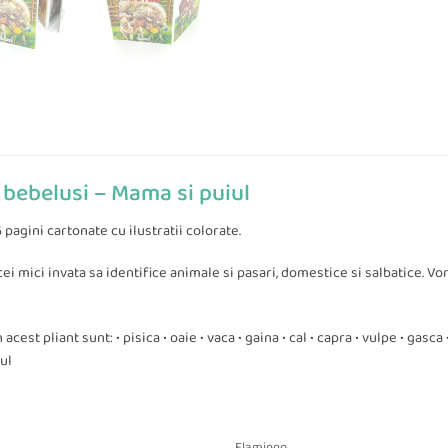
 bebelusi – Mama si puiul
 pagini cartonate cu ilustratii colorate.
cei mici invata sa identifice animale si pasari, domestice si salbatice. 
n acest pliant sunt: • pisica • oaie • vaca • gaina • cal • capra • vulpe • gasca 
ul
Flamingo