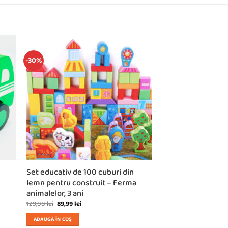
-30%
Set educativ de 100 cuburi din
lemn pentru construit – Ferma
animalelor, 3 ani
Prețul
Prețul
129,00
lei
89,99
lei
inițial
curent
a
este:
ADAUGĂ ÎN COȘ
fost:
89,99 lei.