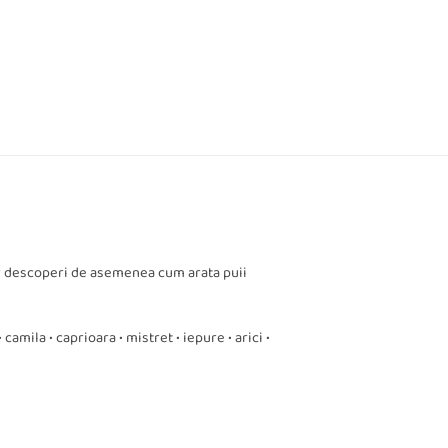
Vor descoperi de asemenea cum arata puii
• camila • caprioara • mistret • iepure • arici •