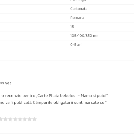
Cartonata
Romana
15
105×100/850 mm
0-5 ani
ws yet
ii o recenzie pentru „Carte Pliata bebelusi – Mama si puiul”
u va fi publicată.
Câmpurile obligatorii sunt marcate cu
*