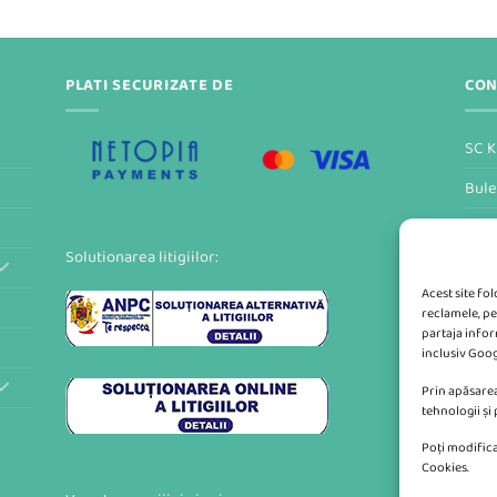
PLATI SECURIZATE DE
CON
SC K
Bule
Form
Solutionarea litigiilor:
Acest site fo
reclamele, pe
partaja inform
inclusiv Goog
Prin apăsarea
tehnologii și
Poți modifica
Cookies.