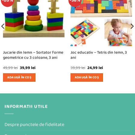
-20%
-38%
Jucarie din lemn – Sortator forme
Joc educativ – Tetris din lemn, 3
geometrice cu 3 coloane, 3 ani
ani
Prețul
Prețul
Prețul
Prețul
49,99
lei
39,99
lei
39,99
lei
24,99
lei
inițial
curent
inițial
curent
a
este:
a
este:
ADAUGĂ ÎN COȘ
ADAUGĂ ÎN COȘ
fost:
39,99 lei.
fost:
24,99 lei.
49,99 lei.
39,99 lei.
INFORMATII UTILE
Despre punctele de fidelitate