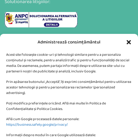
Solutionarea litigiilor:
Administrează consimțământul
Acest site folosește cookie-uri și tehnologii similare pentru a personaliza
conținutul și reclamele, pentru analiză trafic și pentru funcționalități de social
media. De asemenea, putem partaja informații despre utilizarea site-ului cu
partenerii noștri de publicitate și analiză, inclusiv Google.
Va putem sprijini si prin:
Prin apăsarea butonului „Acceptă”, îți exprimi consimțământul pentru utilizarea
acestor tehnologii și pentru personalizarea reclamelor (personalized
advertising).
Poți modifica preferințele oricând. Află mai multe în Politica de
Confidențialitate și Politica Cookies.
Află cum Google procesează datele personale:
CONTACTEAZA-NE
https://business.safety.google/privacy/
Informații despre modul în care Google utilizează datele: