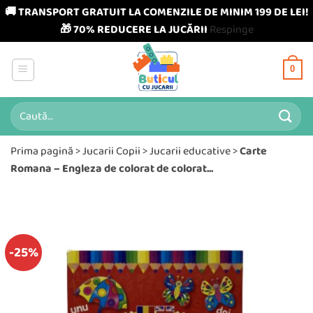
🚚 TRANSPORT GRATUIT LA COMENZILE DE MINIM 199 DE LEI!
🎁 70% REDUCERE LA JUCĂRII
Respinge
Skip
to
0
content
Caută
după:
Prima pagină
>
Jucarii Copii
>
Jucarii educative
>
Carte
Romana – Engleza de colorat de colorat...
-25%