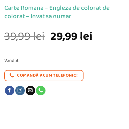
Carte Romana – Engleza de colorat de
colorat – Invat sa numar
Prețul
Prețul
39,99
lei
29,99
lei
inițial
curent
a
este:
Vandut
fost:
29,99 le
COMANDĂ ACUM TELEFONIC!
39,99 lei.