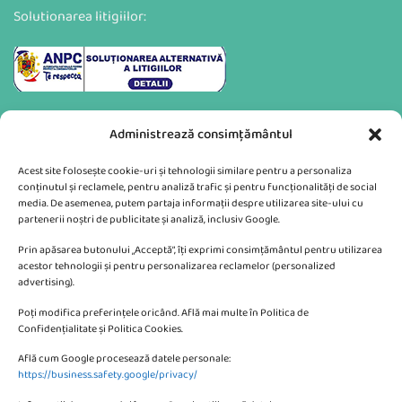
Solutionarea litigiilor:
Administrează consimțământul
Acest site folosește cookie-uri și tehnologii similare pentru a personaliza
conținutul și reclamele, pentru analiză trafic și pentru funcționalități de social
media. De asemenea, putem partaja informații despre utilizarea site-ului cu
partenerii noștri de publicitate și analiză, inclusiv Google.
Va putem sprijini si prin:
Prin apăsarea butonului „Acceptă”, îți exprimi consimțământul pentru utilizarea
acestor tehnologii și pentru personalizarea reclamelor (personalized
advertising).
Poți modifica preferințele oricând. Află mai multe în Politica de
Confidențialitate și Politica Cookies.
Află cum Google procesează datele personale:
CONTACTEAZA-NE
https://business.safety.google/privacy/