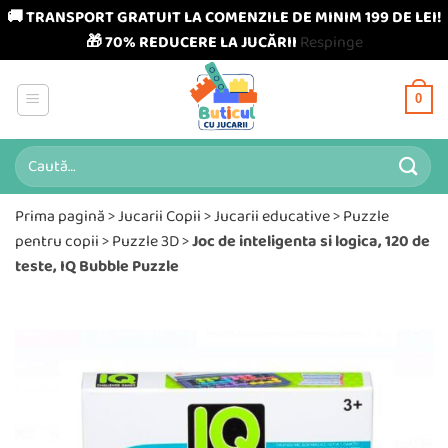
🚚 TRANSPORT GRATUIT LA COMENZILE DE MINIM 199 DE LEI!
🎁 70% REDUCERE LA JUCĂRII
Respinge
Skip
to
0
content
Caută
după:
Prima pagină
>
Jucarii Copii
>
Jucarii educative
>
Puzzle
pentru copii
>
Puzzle 3D
>
Joc de inteligenta si logica, 120 de
teste, IQ Bubble Puzzle