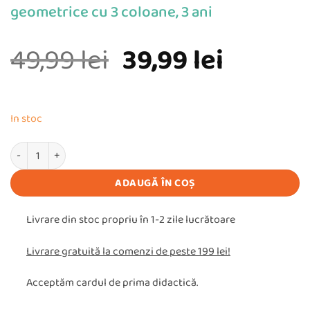
geometrice cu 3 coloane, 3 ani
Prețul
Prețul
49,99
lei
39,99
lei
inițial
curent
a
este:
In stoc
fost:
39,99 le
Cantitate Jucarie din lemn - Sortator forme geometrice cu 3 coloane
49,99 lei.
ADAUGĂ ÎN COȘ
Livrare din stoc propriu în 1-2 zile lucrătoare
Livrare gratuită la comenzi de peste 199 lei!
Acceptăm cardul de prima didactică.