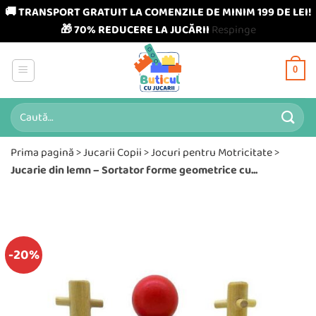
🚚 TRANSPORT GRATUIT LA COMENZILE DE MINIM 199 DE LEI!
🎁 70% REDUCERE LA JUCĂRII
Respinge
Skip
to
0
content
Caută
după:
Prima pagină
>
Jucarii Copii
>
Jocuri pentru Motricitate
>
Jucarie din lemn – Sortator forme geometrice cu...
-20%