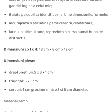
gandiri logice a celui mic;
il ajuta pe copil sa identifice mai bine dimesiunile, formele;
incurajeaza o atitudine perseverenta, rabdatoare;
iar nu in ultimul rand, reprezinta o sursa numai buna de
distractie.
Dimensiuni L x l x H:
18 cm x 8 cm x 12 cm
Dimensiuni piese:
dreptunghiuri:5 x 3 x 1 cm
triunghi: 6 x 1 cm
cercuri: 1 cm grosime x intre 3 si 6 cm diametru
Material: lemn