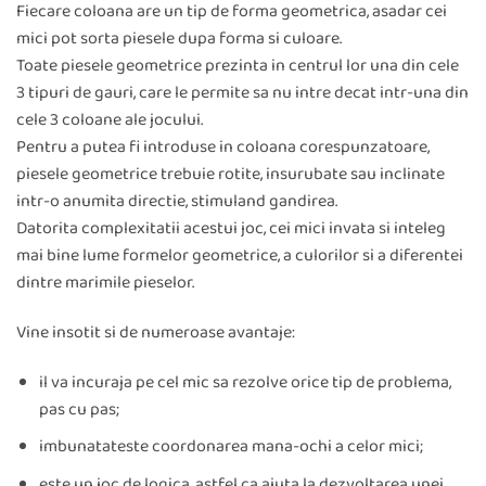
Fiecare coloana are un tip de forma geometrica, asadar cei
mici pot sorta piesele dupa forma si culoare.
Toate piesele geometrice prezinta in centrul lor una din cele
3 tipuri de gauri, care le permite sa nu intre decat intr-una din
cele 3 coloane ale jocului.
Pentru a putea fi introduse in coloana corespunzatoare,
piesele geometrice trebuie rotite, insurubate sau inclinate
intr-o anumita directie, stimuland gandirea.
Datorita complexitatii acestui joc, cei mici invata si inteleg
mai bine lume formelor geometrice, a culorilor si a diferentei
dintre marimile pieselor.
Vine insotit si de numeroase avantaje:
il va incuraja pe cel mic sa rezolve orice tip de problema,
pas cu pas;
imbunatateste coordonarea mana-ochi a celor mici;
este un joc de logica, astfel ca ajuta la dezvoltarea unei