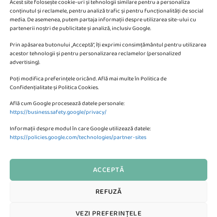
Acest site folosește cookie-uri și tehnologii similare pentru a personaliza
conținutul și reclamele, pentru analiză trafic și pentru funcționalități de social
media. De asemenea, putem partaja informații despre utilizarea site-ului cu
partenerii noștri de publicitate și analiză, inclusiv Google.
Va putem sprijini si prin:
Prin apăsarea butonului „Acceptă”, îți exprimi consimțământul pentru utilizarea
acestor tehnologii și pentru personalizarea reclamelor (personalized
advertising).
Poți modifica preferințele oricând. Află mai multe în Politica de
Confidențialitate și Politica Cookies.
Află cum Google procesează datele personale:
CONTACTEAZA-NE
https://business.safety.google/privacy/
Informații despre modul în care Google utilizează datele:
SC KMBE Web Digital SRL
https://policies.google.com/technologies/partner-sites
Bulevardul Petrolului 10, Ploiesti
ACCEPTĂ
Formular de Contact al Magazinului
REFUZĂ
Te putem ajuta?
Visa
MasterCard
Credit
Bank
Cash
VEZI PREFERINȚELE