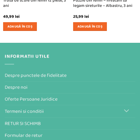
Trusa de scule din lemn 12 piese, 3
Puzzle din lemn – Invatam sa
ani
legam sireturile – Albastru, 3 ani
49,99
lei
25,99
lei
ADAUGĂ ÎN COȘ
ADAUGĂ ÎN COȘ
INFORMATII UTILE
Despre punctele de fidelitate
Despre noi
Oferte Persoane Juridice
Termeni si conditii
RETUR SI SCHIMB
Formular de retur