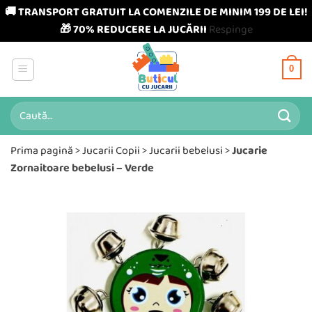
🚚 TRANSPORT GRATUIT LA COMENZILE DE MINIM 199 DE LEI!
🎁 70% REDUCERE LA JUCĂRII
Respinge
Skip
to
0
content
Caută
după:
Prima pagină
>
Jucarii Copii
>
Jucarii bebelusi
>
Jucarie
Zornaitoare bebelusi – Verde