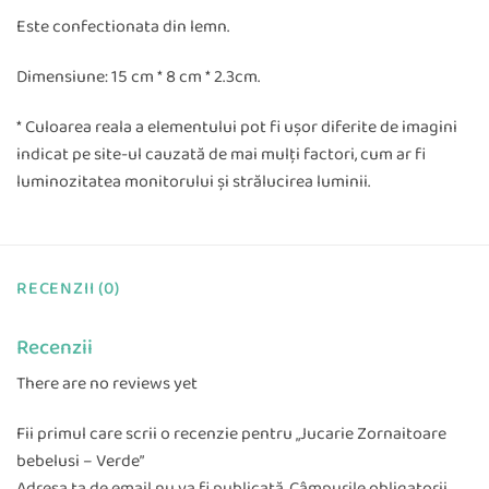
Este confectionat
a
din lemn
.
Dimensiune: 15 cm * 8 cm * 2.3cm
.
* Culoarea reala a elementului pot fi uşor diferite de imagini
indicat pe site-ul cauzată de mai mulţi factori, cum ar fi
luminozitatea monitorului şi strălucirea luminii.
RECENZII (0)
Recenzii
There are no reviews yet
Fii primul care scrii o recenzie pentru „Jucarie Zornaitoare
bebelusi – Verde”
Adresa ta de email nu va fi publicată.
Câmpurile obligatorii