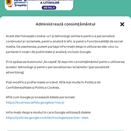
Administrează consimțământul
Acest site folosește cookie-uri și tehnologii similare pentru a personaliza
conținutul și reclamele, pentru analiză trafic și pentru funcționalități de social
media. De asemenea, putem partaja informații despre utilizarea site-ului cu
partenerii noștri de publicitate și analiză, inclusiv Google.
Va putem sprijini si prin:
Prin apăsarea butonului „Acceptă”, îți exprimi consimțământul pentru utilizarea
acestor tehnologii și pentru personalizarea reclamelor (personalized
advertising).
Poți modifica preferințele oricând. Află mai multe în Politica de
Confidențialitate și Politica Cookies.
Află cum Google procesează datele personale:
CONTACTEAZA-NE
https://business.safety.google/privacy/
Informații despre modul în care Google utilizează datele:
SC KMBE Web Digital SRL
https://policies.google.com/technologies/partner-sites
Bulevardul Petrolului 10, Ploiesti