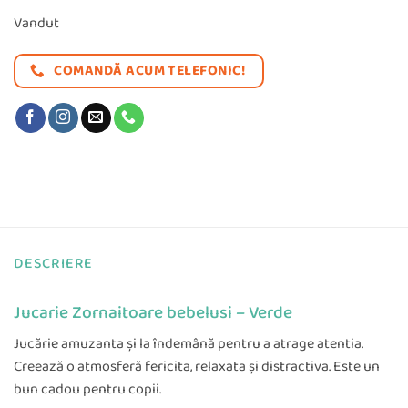
Vandut
COMANDĂ ACUM TELEFONIC!
DESCRIERE
Jucarie Zornaitoare bebelusi – Verde
Jucărie amuzant
a
şi la îndemână pentru a atrage atentia
.
Creează o atmosferă fericit
a
, relaxat
a
şi distractiv
a. Este un
b
un cadou pentru copii
.