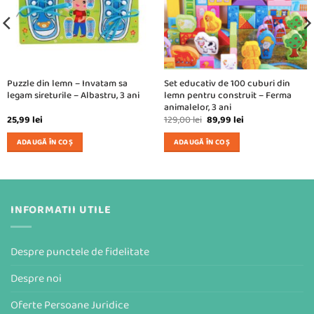
Puzzle din lemn – Invatam sa
Set educativ de 100 cuburi din
legam sireturile – Albastru, 3 ani
lemn pentru construit – Ferma
animalelor, 3 ani
Prețul
Prețul
25,99
lei
129,00
lei
89,99
lei
inițial
curent
a
este:
ADAUGĂ ÎN COȘ
ADAUGĂ ÎN COȘ
fost:
89,99 lei.
129,00 lei.
INFORMATII UTILE
Despre punctele de fidelitate
Despre noi
Oferte Persoane Juridice