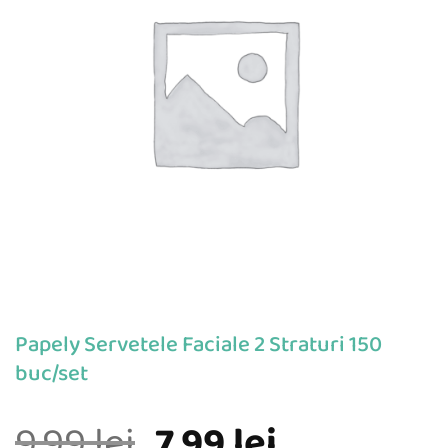
Papely Servetele Faciale 2 Straturi 150
buc/set
Prețul
Prețul
9,99
lei
7,99
lei