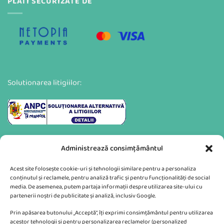
PLATI SECURIZATE DE
Solutionarea litigiilor:
Administrează consimțământul
Acest site folosește cookie-uri și tehnologii similare pentru a personaliza
conținutul și reclamele, pentru analiză trafic și pentru funcționalități de social
media. De asemenea, putem partaja informații despre utilizarea site-ului cu
partenerii noștri de publicitate și analiză, inclusiv Google.
Va putem sprijini si prin:
Prin apăsarea butonului „Acceptă”, îți exprimi consimțământul pentru utilizarea
acestor tehnologii și pentru personalizarea reclamelor (personalized