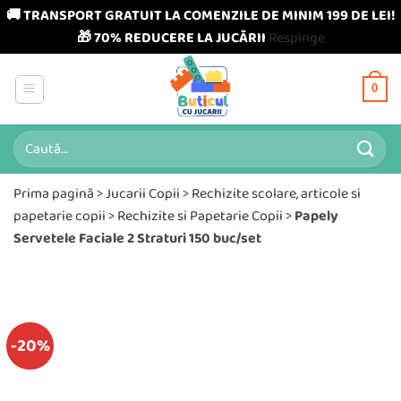
🚚 TRANSPORT GRATUIT LA COMENZILE DE MINIM 199 DE LEI!
🎁 70% REDUCERE LA JUCĂRII
Respinge
Skip
to
0
content
Caută
după:
Prima pagină
>
Jucarii Copii
>
Rechizite scolare, articole si
papetarie copii
>
Rechizite si Papetarie Copii
>
Papely
Servetele Faciale 2 Straturi 150 buc/set
-20%