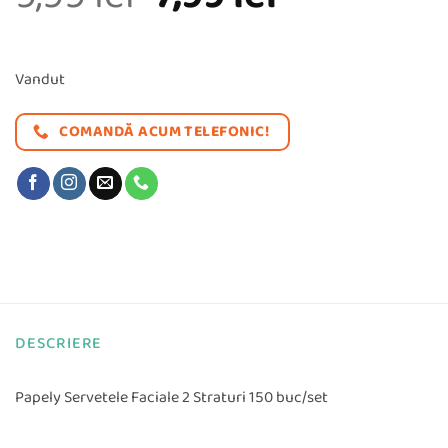
inițial
curent
a
este:
Vandut
fost:
7,99 lei.
COMANDĂ ACUM TELEFONIC!
9,99 lei.
DESCRIERE
Papely Servetele Faciale 2 Straturi 150 buc/set