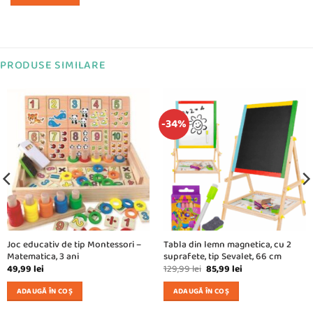
PRODUSE SIMILARE
-34%
Joc educativ de tip Montessori –
Tabla din lemn magnetica, cu 2
Matematica, 3 ani
suprafete, tip Sevalet, 66 cm
Prețul
Prețul
49,99
lei
129,99
lei
85,99
lei
inițial
curent
a
este:
ADAUGĂ ÎN COȘ
ADAUGĂ ÎN COȘ
fost:
85,99 lei.
129,99 lei.