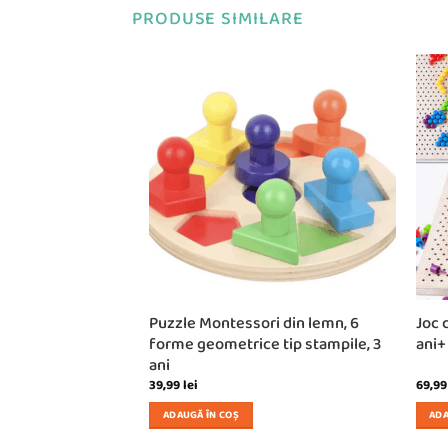
PRODUSE SIMILARE
lemn, Litere si
Puzzle Montessori din lemn, 6
Joc 
3 ani+
forme geometrice tip stampile, 3
ani+
ani
39,99
lei
69,9
ADAUGĂ ÎN COȘ
ADA