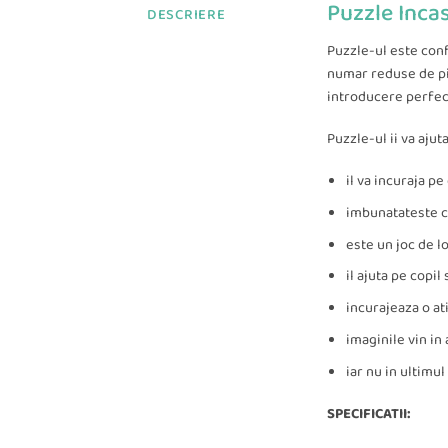
Puzzle Inca
DESCRIERE
Puzzle-ul este conf
numar reduse de pie
introducere perfect
Puzzle-ul ii va ajut
il va incuraja pe
imbunatateste c
este un joc de lo
il ajuta pe copil
incurajeaza o at
imaginile vin in
iar nu in ultimu
SPECIFICATII: