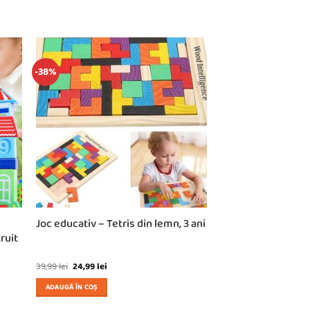
-38%
Joc educativ – Tetris din lemn, 3 ani
ruit
Prețul
Prețul
39,99
lei
24,99
lei
inițial
curent
a
este:
ADAUGĂ ÎN COȘ
fost:
24,99 lei.
39,99 lei.