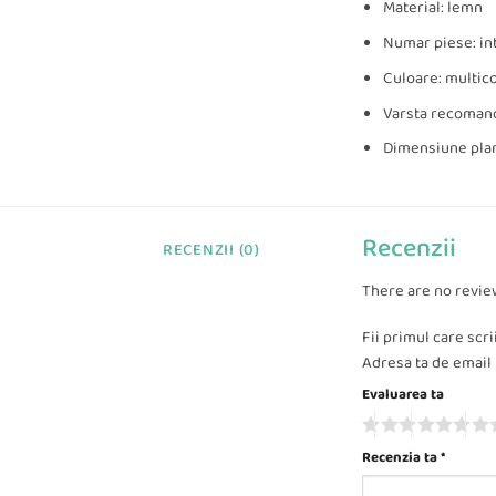
Material: lemn
Numar piese: int
Culoare: multic
Varsta recomand
Dimensiune plan
Recenzii
RECENZII (0)
There are no revie
Fii primul care scr
Adresa ta de email n
Evaluarea ta
Recenzia ta
*