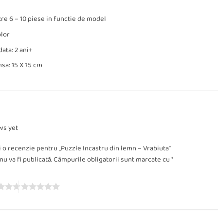
re 6 – 10 piese in functie de model
olor
ata: 2 ani+
sa: 15 X 15 cm
ws yet
ii o recenzie pentru „Puzzle Incastru din lemn – Vrabiuta”
u va fi publicată.
Câmpurile obligatorii sunt marcate cu
*