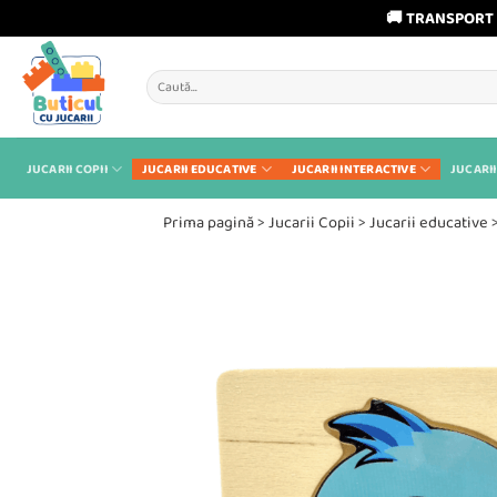
🚚 TRANSPORT 
Skip
to
Caută
content
după:
JUCARII COPII
JUCARII EDUCATIVE
JUCARII INTERACTIVE
JUCARII
Prima pagină
>
Jucarii Copii
>
Jucarii educative