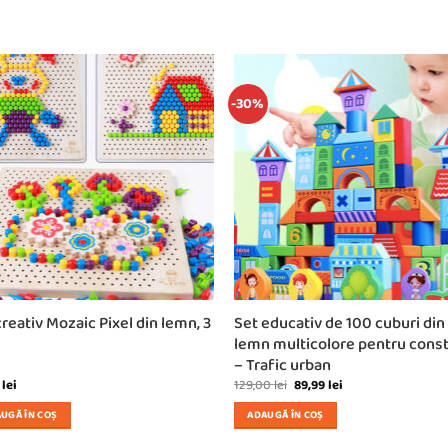
-30%
creativ Mozaic Pixel din lemn, 3
Set educativ de 100 cuburi din
lemn multicolore pentru const
– Trafic urban
Prețul
Prețul
9
lei
129,00
lei
89,99
lei
inițial
curent
a
este:
UGĂ ÎN COȘ
ADAUGĂ ÎN COȘ
fost:
89,99 lei.
129,00 lei.