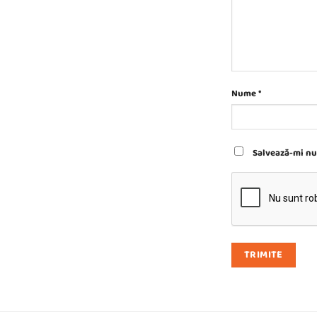
Nume
*
Salvează-mi num