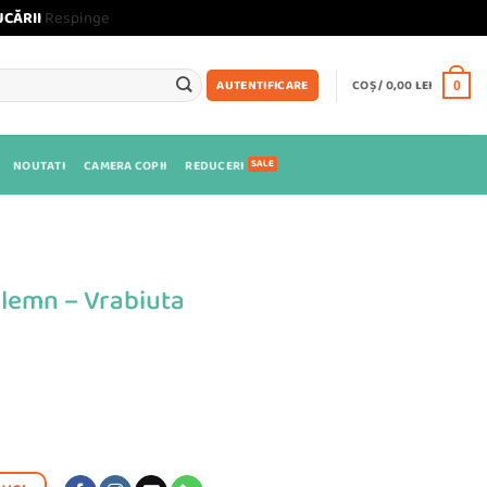
UCĂRII
Respinge
COȘ /
0,00
LEI
AUTENTIFICARE
0
NOUTATI
CAMERA COPII
REDUCERI
 lemn – Vrabiuta