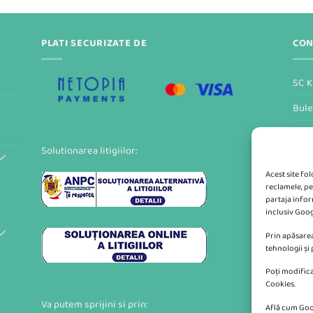
PLATI SECURIZATE DE
CON
SC K
Bule
Form
Solutionarea litigiilor:
Acest site fo
reclamele, pe
partaja inform
inclusiv Goog
Prin apăsarea
tehnologii și
Poți modifica
Cookies.
Va putem sprijini si prin:
Află cum Goo