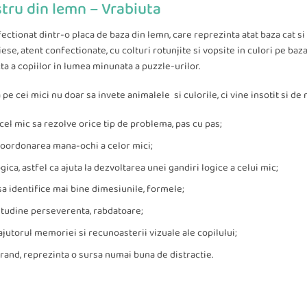
stru din lemn – Vrabiuta
ectionat dintr-o placa de baza din lemn, care reprezinta atat baza cat si
se, atent confectionate, cu colturi rotunjite si vopsite in culori pe baz
a a copiilor in lumea minunata a puzzle-urilor.
a pe cei mici nu doar sa invete animalele si culorile, ci vine insotit si 
 cel mic sa rezolve orice tip de problema, pas cu pas;
oordonarea mana-ochi a celor mici;
gica, astfel ca ajuta la dezvoltarea unei gandiri logice a celui mic;
 sa identifice mai bine dimesiunile, formele;
itudine perseverenta, rabdatoare;
 ajutorul memoriei si recunoasterii vizuale ale copilului;
l rand, reprezinta o sursa numai buna de distractie.