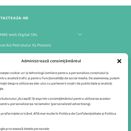
TACTEAZA-NE
MBE Web Digital SRL
vardul Petrolului 10, Ploiesti
ular de Contact al Magazinului
Administrează consimțământul
losește cookie-uri și tehnologii similare pentru a personaliza conținutul și
ntru analiză trafic și pentru funcționalități de social media. De asemenea, putem
ații despre utilizarea site-ului cu partenerii noștri de publicitate și analiză,
le.
 butonului „Acceptă”, îți exprimi consimțământul pentru utilizarea acestor
 pentru personalizarea reclamelor (personalized advertising).
 preferințele oricând. Află mai multe în Politica de Confidențialitate și Politica
gle procesează datele personale: