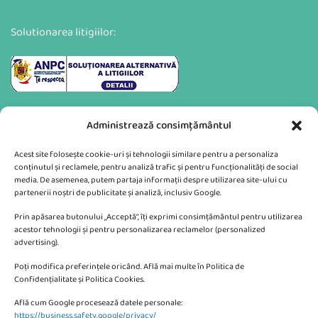
Solutionarea litigiilor:
Administrează consimțământul
Acest site folosește cookie-uri și tehnologii similare pentru a personaliza
conținutul și reclamele, pentru analiză trafic și pentru funcționalități de social
media. De asemenea, putem partaja informații despre utilizarea site-ului cu
partenerii noștri de publicitate și analiză, inclusiv Google.
Va putem sprijini si prin:
Prin apăsarea butonului „Acceptă”, îți exprimi consimțământul pentru utilizarea
acestor tehnologii și pentru personalizarea reclamelor (personalized
advertising).
Poți modifica preferințele oricând. Află mai multe în Politica de
Confidențialitate și Politica Cookies.
Află cum Google procesează datele personale:
CONTACTEAZA-NE
https://business.safety.google/privacy/