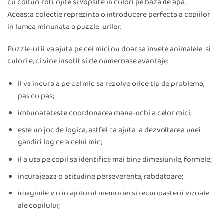
cu colturi rotunjite si vopsite in culori pe baza de apa.
Aceasta colectie reprezinta o introducere perfecta a copiilor
in lumea minunata a puzzle-urilor.
Puzzle-ul ii va ajuta pe cei mici nu doar sa invete animalele si
culorile, ci vine insotit si de numeroase avantaje:
il va incuraja pe cel mic sa rezolve orice tip de problema,
pas cu pas;
imbunatateste coordonarea mana-ochi a celor mici;
este un joc de logica, astfel ca ajuta la dezvoltarea unei
gandiri logice a celui mic;
il ajuta pe copil sa identifice mai bine dimesiunile, formele;
incurajeaza o atitudine perseverenta, rabdatoare;
imaginile vin in ajutorul memoriei si recunoasterii vizuale
ale copilului;