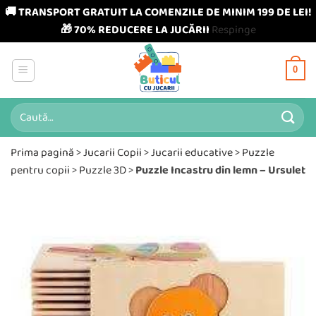
🚚 TRANSPORT GRATUIT LA COMENZILE DE MINIM 199 DE LEI!
🎁 70% REDUCERE LA JUCĂRII
Respinge
Skip
to
0
content
Caută
după:
Prima pagină
>
Jucarii Copii
>
Jucarii educative
>
Puzzle
pentru copii
>
Puzzle 3D
>
Puzzle Incastru din lemn – Ursulet