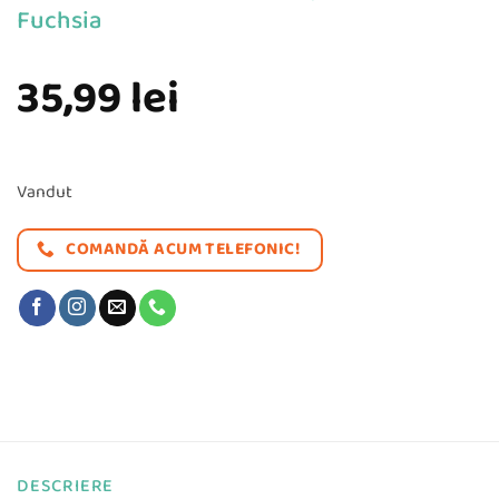
Fuchsia
35,99
lei
Vandut
COMANDĂ ACUM TELEFONIC!
DESCRIERE