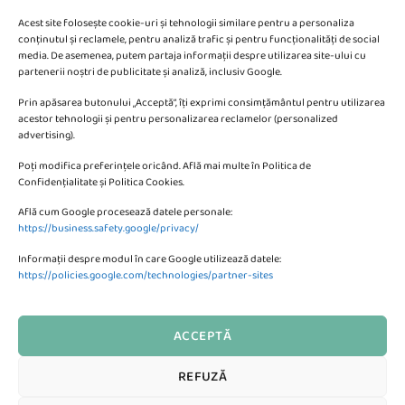
Acest site folosește cookie-uri și tehnologii similare pentru a personaliza
conținutul și reclamele, pentru analiză trafic și pentru funcționalități de social
media. De asemenea, putem partaja informații despre utilizarea site-ului cu
partenerii noștri de publicitate și analiză, inclusiv Google.
Va putem sprijini si prin:
Prin apăsarea butonului „Acceptă”, îți exprimi consimțământul pentru utilizarea
acestor tehnologii și pentru personalizarea reclamelor (personalized
advertising).
Poți modifica preferințele oricând. Află mai multe în Politica de
Confidențialitate și Politica Cookies.
Află cum Google procesează datele personale:
CONTACTEAZA-NE
https://business.safety.google/privacy/
Informații despre modul în care Google utilizează datele:
SC KMBE Web Digital SRL
https://policies.google.com/technologies/partner-sites
Bulevardul Petrolului 10, Ploiesti
ACCEPTĂ
Formular de Contact al Magazinului
REFUZĂ
Te putem ajuta?