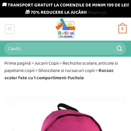
🚚 TRANSPORT GRATUIT LA COMENZILE DE MINIM 199 DE LEI!
🎁 70% REDUCERE LA JUCĂRII
Respinge
Skip
to
0
content
Caută
după:
Prima pagină
>
Jucarii Copii
>
Rechizite scolare, articole si
papetarie copii
>
Ghiozdane si rucsacuri copii
>
Rucsac
scolar fete cu 1 compartiment-Fuchsia