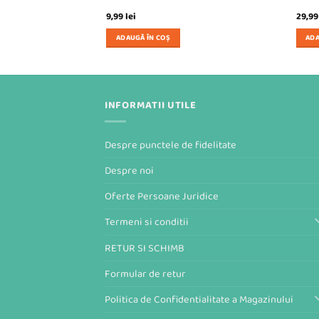
ețul
9,99
lei
29,9
rent
te:
ADAUGĂ ÎN COȘ
ADA
99 lei.
INFORMATII UTILE
Despre punctele de fidelitate
Despre noi
Oferte Persoane Juridice
Termeni si conditii
RETUR SI SCHIMB
Formular de retur
Politica de Confidentialitate a Magazinului