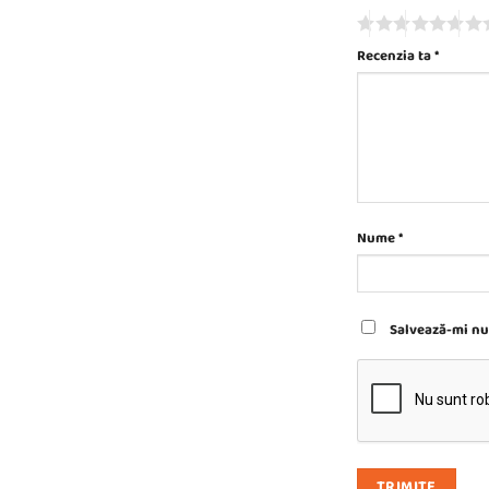
Recenzia ta
*
Nume
*
Salvează-mi num