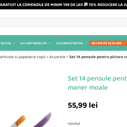
GRATUIT LA COMENZILE DE MINIM 199 DE LEI! 🎁 70% REDUCERE LA J
 DE ROL
JUCARII BEBELUSI
JUCARII EXTERIOR
RECHIZITE SCOLARE
articole si papetarie copii
>
Acuarele
>
Set 14 pensule pentru pictura c
Set 14 pensule pentr
maner moale
55,99
lei
Vandut