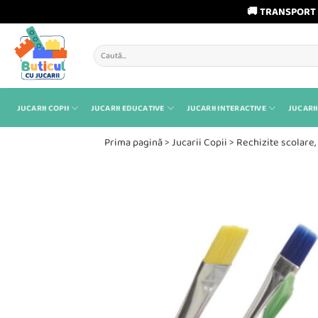
🚚 TRANSPORT 
Skip
to
Caută
content
după:
JUCARII COPII
JUCARII EDUCATIVE
JUCARII INTERACTIVE
JUCARII
Prima pagină
>
Jucarii Copii
>
Rechizite scolare, 