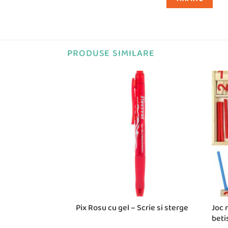
PRODUSE SIMILARE
uscate cu 48 culori
Pix Rosu cu gel – Scrie si sterge
Joc 
er Color
beti