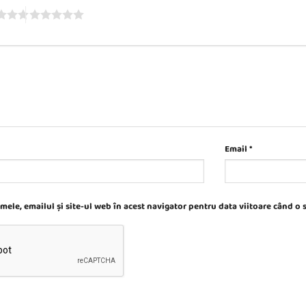
Email
*
ele, emailul și site-ul web în acest navigator pentru data viitoare când o