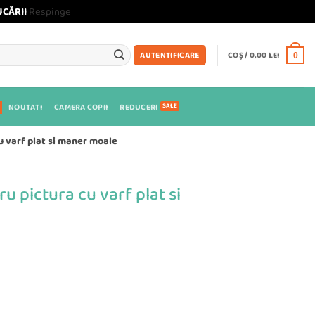
UCĂRII
Respinge
COȘ /
0,00
LEI
AUTENTIFICARE
0
NOUTATI
CAMERA COPII
REDUCERI
u varf plat si maner moale
u pictura cu varf plat si