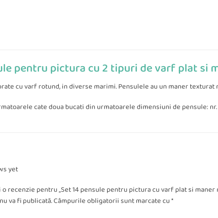
le pentru pictura cu 2 tipuri de varf plat si
rate cu varf rotund, in diverse marimi. Pensulele au un maner texturat 
atoarele cate doua bucati din urmatoarele dimensiuni de pensule: nr. 2, nr. 4
ws yet
ii o recenzie pentru „Set 14 pensule pentru pictura cu varf plat si maner
u va fi publicată.
Câmpurile obligatorii sunt marcate cu
*