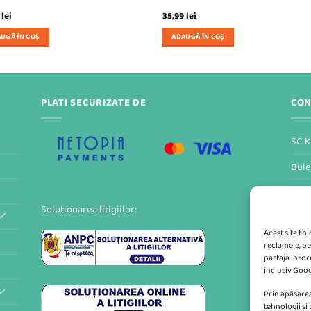
9
lei
35,99
lei
UGĂ ÎN COȘ
ADAUGĂ ÎN COȘ
PLATI SECURIZATE DE
CON
SC K
Bule
Form
Solutionarea litigiilor:
Acest site fo
reclamele, pe
partaja inform
inclusiv Goog
Prin apăsarea
tehnologii și