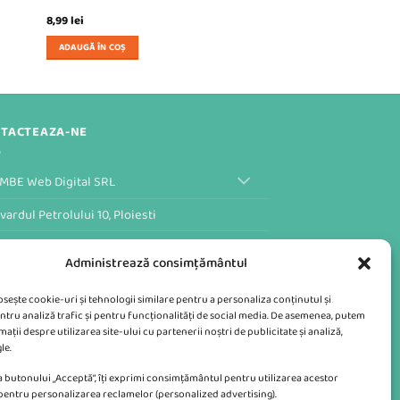
8,99
lei
ADAUGĂ ÎN COȘ
TACTEAZA-NE
MBE Web Digital SRL
vardul Petrolului 10, Ploiesti
ular de Contact al Magazinului
Administrează consimțământul
losește cookie-uri și tehnologii similare pentru a personaliza conținutul și
ntru analiză trafic și pentru funcționalități de social media. De asemenea, putem
ații despre utilizarea site-ului cu partenerii noștri de publicitate și analiză,
le.
 butonului „Acceptă”, îți exprimi consimțământul pentru utilizarea acestor
 pentru personalizarea reclamelor (personalized advertising).