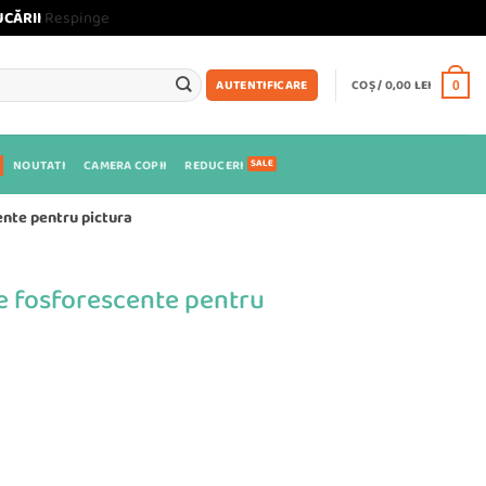
UCĂRII
Respinge
COȘ /
0,00
LEI
AUTENTIFICARE
0
NOUTATI
CAMERA COPII
REDUCERI
cente pentru pictura
ice fosforescente pentru