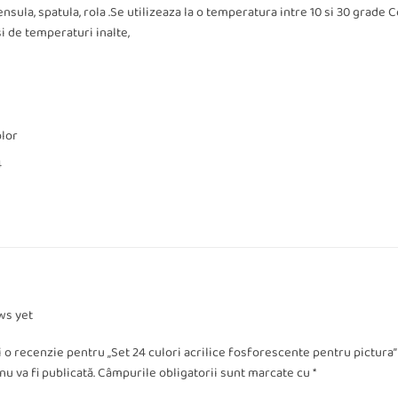
pensula, spatula, rola .Se utilizeaza la o temperatura intre 10 si 30 grade
i de temperaturi inalte,
olor
4
ws yet
ii o recenzie pentru „Set 24 culori acrilice fosforescente pentru pictura
u va fi publicată.
Câmpurile obligatorii sunt marcate cu
*