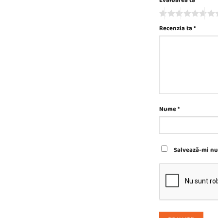
Evaluarea ta
Recenzia ta
*
Nume
*
Salvează-mi num