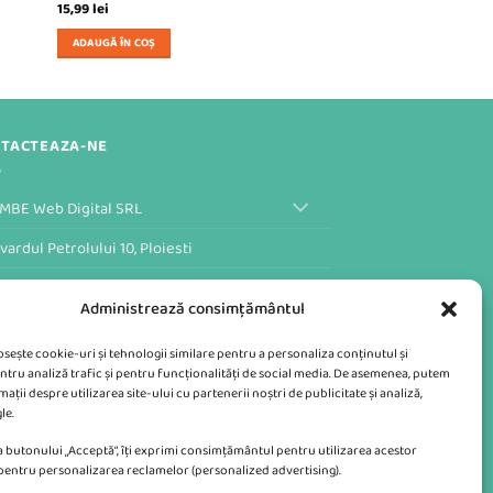
15,99
lei
ADAUGĂ ÎN COȘ
TACTEAZA-NE
MBE Web Digital SRL
vardul Petrolului 10, Ploiesti
ular de Contact al Magazinului
Administrează consimțământul
losește cookie-uri și tehnologii similare pentru a personaliza conținutul și
ntru analiză trafic și pentru funcționalități de social media. De asemenea, putem
ații despre utilizarea site-ului cu partenerii noștri de publicitate și analiză,
le.
 butonului „Acceptă”, îți exprimi consimțământul pentru utilizarea acestor
 pentru personalizarea reclamelor (personalized advertising).