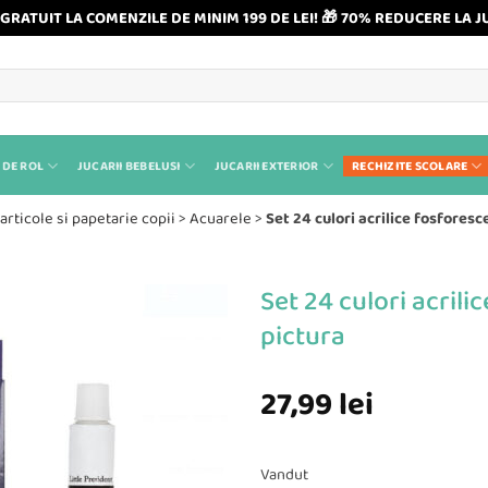
GRATUIT LA COMENZILE DE MINIM 199 DE LEI! 🎁 70% REDUCERE LA J
 DE ROL
JUCARII BEBELUSI
JUCARII EXTERIOR
RECHIZITE SCOLARE
articole si papetarie copii
>
Acuarele
>
Set 24 culori acrilice fosfores
Set 24 culori acril
pictura
27,99
lei
Vandut