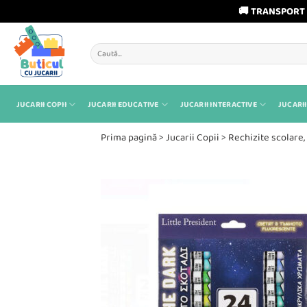
🚚 TRANSPORT 
Skip
to
Caută
content
după:
JUCARII COPII
JUCARII EDUCATIVE
JUCARII INTERACTIVE
JUCARII
Prima pagină
>
Jucarii Copii
>
Rechizite scolare, 