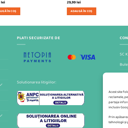
9
lei
29,99
lei
UGĂ ÎN COȘ
ADAUGĂ ÎN COȘ
PLATI SECURIZATE DE
CON
SC K
Bule
Form
Solutionarea litigiilor:
Acest site fo
reclamele, pe
partaja inform
inclusiv Goog
Prin apăsarea
tehnologii și