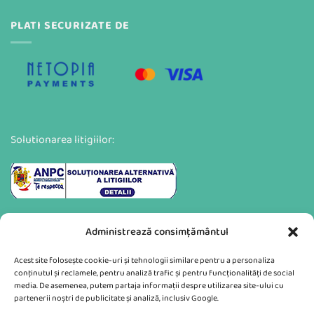
PLATI SECURIZATE DE
Solutionarea litigiilor:
Administrează consimțământul
Acest site folosește cookie-uri și tehnologii similare pentru a personaliza
conținutul și reclamele, pentru analiză trafic și pentru funcționalități de social
media. De asemenea, putem partaja informații despre utilizarea site-ului cu
partenerii noștri de publicitate și analiză, inclusiv Google.
Va putem sprijini si prin: