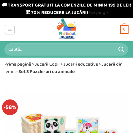
🚚 TRANSPORT GRATUIT LA COMENZILE DE MINIM 199 DE LEI!
🎁 70% REDUCERE LA JUCĂRII
Respinge
Skip
to
0
content
Caută
după:
Prima pagină
>
Jucarii Copii
>
Jucarii educative
>
Jucarii din
lemn
>
Set 3 Puzzle-uri cu animale
-58%