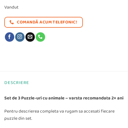
a
este:
Vandut
fost:
19,99 lei.
COMANDĂ ACUM TELEFONIC!
47,97 lei.
DESCRIERE
Set de 3 Puzzle-uri cu animale – varsta recomandata 2+ ani
Pentru descrierea completa va rugam sa accesati fiecare
puzzle din set.