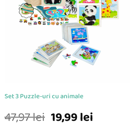
Set 3 Puzzle-uri cu animale
Prețul
Prețul
47,97
lei
19,99
lei
inițial
curent