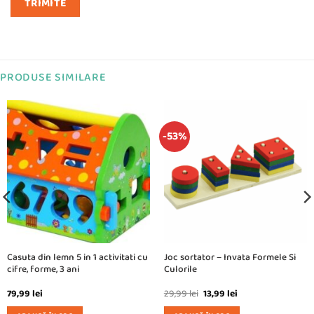
PRODUSE SIMILARE
-53%
Casuta din lemn 5 in 1 activitati cu
Joc sortator – Invata Formele Si
cifre, forme, 3 ani
Culorile
Prețul
Prețul
79,99
lei
29,99
lei
13,99
lei
inițial
curent
a
este: