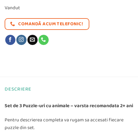
a
este:
Vandut
fost:
19,99 lei.
COMANDĂ ACUM TELEFONIC!
47,97 lei.
DESCRIERE
Set de 3 Puzzle-uri cu animale – varsta recomandata 2+ ani
Pentru descrierea completa va rugam sa accesati fiecare
puzzle din set.