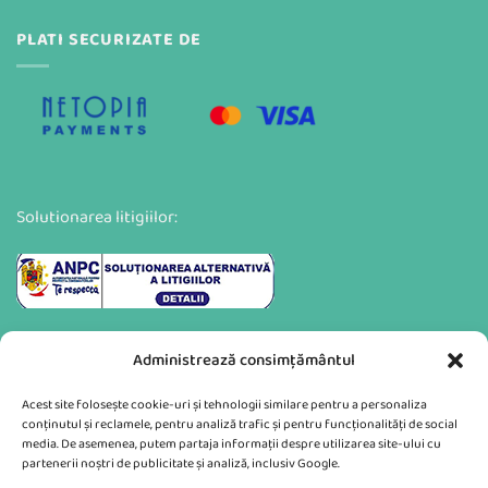
PLATI SECURIZATE DE
Solutionarea litigiilor:
Administrează consimțământul
Acest site folosește cookie-uri și tehnologii similare pentru a personaliza
conținutul și reclamele, pentru analiză trafic și pentru funcționalități de social
media. De asemenea, putem partaja informații despre utilizarea site-ului cu
partenerii noștri de publicitate și analiză, inclusiv Google.
Va putem sprijini si prin: