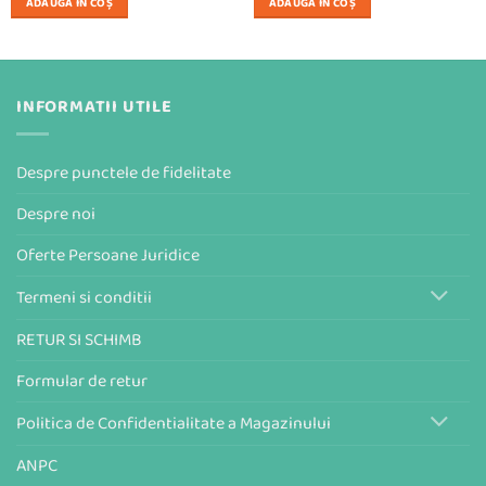
ADAUGĂ ÎN COȘ
ADAUGĂ ÎN COȘ
fost:
13,99 lei.
29,99 lei.
INFORMATII UTILE
Despre punctele de fidelitate
Despre noi
Oferte Persoane Juridice
Termeni si conditii
RETUR SI SCHIMB
Formular de retur
Politica de Confidentialitate a Magazinului
ANPC