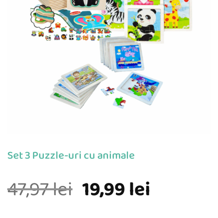
Set 3 Puzzle-uri cu animale
Prețul
Prețul
47,97
lei
19,99
lei
inițial
curent