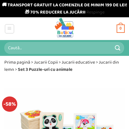
🚚 TRANSPORT GRATUIT LA COMENZILE DE MINIM 199 DE LEI!
🎁 70% REDUCERE LA JUCĂRII
Respinge
Skip
to
0
content
Caută
după:
Prima pagină
>
Jucarii Copii
>
Jucarii educative
>
Jucarii din
lemn
>
Set 3 Puzzle-uri cu animale
-58%