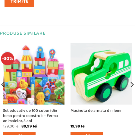
PRODUSE SIMILARE
-30%
Set educativ de 100 cuburi din
Masinuta de armata din lemn
lemn pentru construit – Ferma
animalelor, 3 ani
Prețul
Prețul
129,00
lei
89,99
lei
19,99
lei
inițial
curent
a
este: