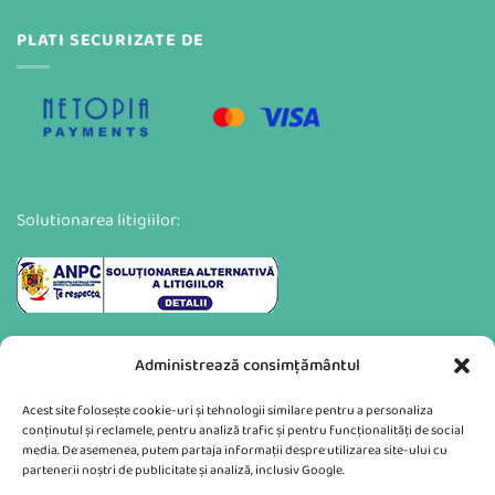
PLATI SECURIZATE DE
Solutionarea litigiilor:
Administrează consimțământul
Acest site folosește cookie-uri și tehnologii similare pentru a personaliza
conținutul și reclamele, pentru analiză trafic și pentru funcționalități de social
media. De asemenea, putem partaja informații despre utilizarea site-ului cu
partenerii noștri de publicitate și analiză, inclusiv Google.
Va putem sprijini si prin: