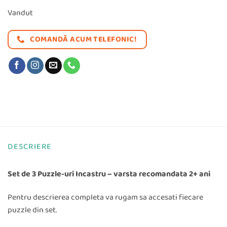
a
este:
Vandut
fost:
29,99 lei
COMANDĂ ACUM TELEFONIC!
47,97 lei.
DESCRIERE
Set de 3 Puzzle-uri Incastru – varsta recomandata 2+ ani
Pentru descrierea completa va rugam sa accesati fiecare
puzzle din set.