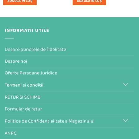
ADAUGĂ ÎN COȘ
ADAUGĂ ÎN COȘ
fost:
89,99 lei.
129,00 lei.
INFORMATII UTILE
Despre punctele de fidelitate
Despre noi
Oferte Persoane Juridice
Termeni si conditii
RETUR SI SCHIMB
Formular de retur
Politica de Confidentialitate a Magazinului
ANPC