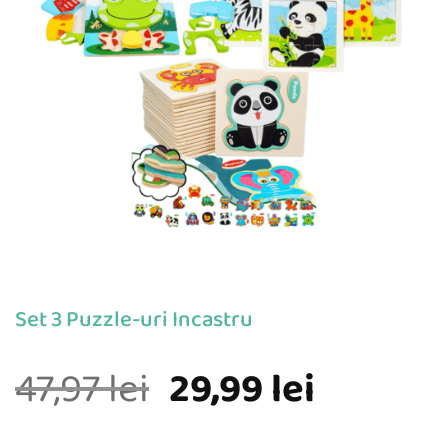
Set 3 Puzzle-uri Incastru
Prețul
Prețul
47,97
lei
29,99
lei
inițial
curent