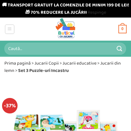
🚚 TRANSPORT GRATUIT LA COMENZILE DE MINIM 199 DE LEI!
🎁 70% REDUCERE LA JUCĂRII
Respinge
Skip
to
0
content
Caută
după:
Prima pagină
>
Jucarii Copii
>
Jucarii educative
>
Jucarii din
lemn
>
Set 3 Puzzle-uri Incastru
-37%