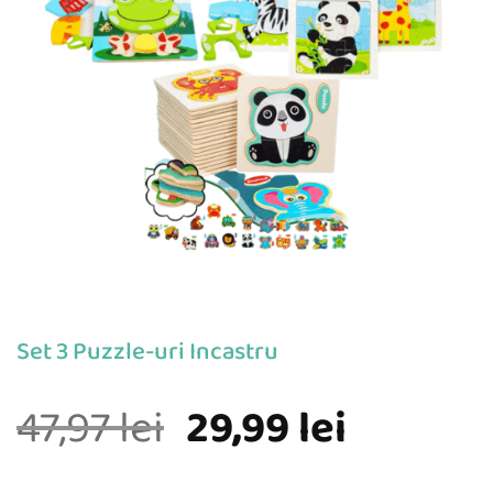
Set 3 Puzzle-uri Incastru
Prețul
Prețul
47,97
lei
29,99
lei
inițial
curent