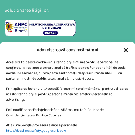
Solutionarea litigiilor:
Administrează consimțământul
Acest site folosește cookie-uri și tehnologii similare pentru a personaliza
conținutul și reclamele, pentru analiză trafic și pentru funcționalități de social
media. De asemenea, putem partaja informații despre utilizarea site-ului cu
partenerii noștri de publicitate și analiză, inclusiv Google.
Va putem sprijini si prin:
Prin apăsarea butonului „Acceptă”, îți exprimi consimțământul pentru utilizarea
acestor tehnologii și pentru personalizarea reclamelor (personalized
advertising).
Poți modifica preferințele oricând. Află mai multe în Politica de
Confidențialitate și Politica Cookies.
Află cum Google procesează datele personale:
CONTACTEAZA-NE
https://business.safety.google/privacy/