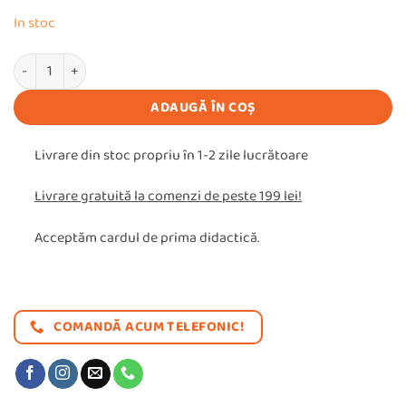
a
este:
In stoc
fost:
29,99 lei
Cantitate Set 3 Puzzle-uri Incastru
47,97 lei.
ADAUGĂ ÎN COȘ
Livrare din stoc propriu în 1-2 zile lucrătoare
Livrare gratuită la comenzi de peste 199 lei!
Acceptăm cardul de prima didactică.
COMANDĂ ACUM TELEFONIC!