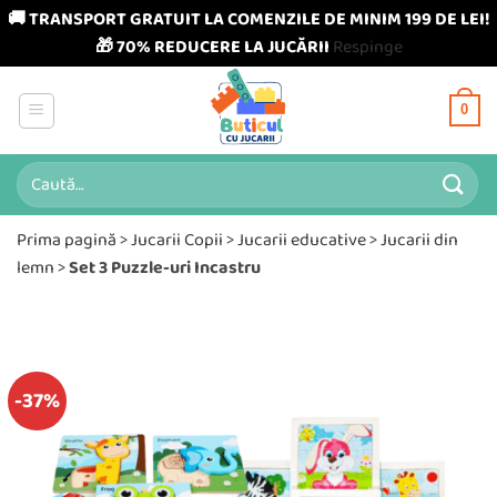
🚚 TRANSPORT GRATUIT LA COMENZILE DE MINIM 199 DE LEI!
🎁 70% REDUCERE LA JUCĂRII
Respinge
Skip
to
0
content
Caută
după:
Prima pagină
>
Jucarii Copii
>
Jucarii educative
>
Jucarii din
lemn
>
Set 3 Puzzle-uri Incastru
-37%