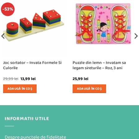
-53%
Joc sortator – Invata Formele Si
Puzzle din lemn – Invatam sa
Culorile
legam sireturile – Roz, 3 ani
Prețul
Prețul
29,99
lei
13,99
lei
25,99
lei
inițial
curent
a
este:
ADAUGĂ ÎN COȘ
ADAUGĂ ÎN COȘ
fost:
13,99 lei.
29,99 lei.
INFORMATII UTILE
Despre punctele de fidelitate