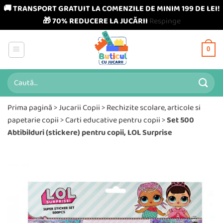
🚚 TRANSPORT GRATUIT LA COMENZILE DE MINIM 199 DE LEI!
🎁 70% REDUCERE LA JUCĂRII
Respinge
Skip
to
0
content
Caută
după:
Prima pagină
>
Jucarii Copii
>
Rechizite scolare, articole si
papetarie copii
>
Carti educative pentru copii
>
Set 500
Abtibilduri (stickere) pentru copii, LOL Surprise