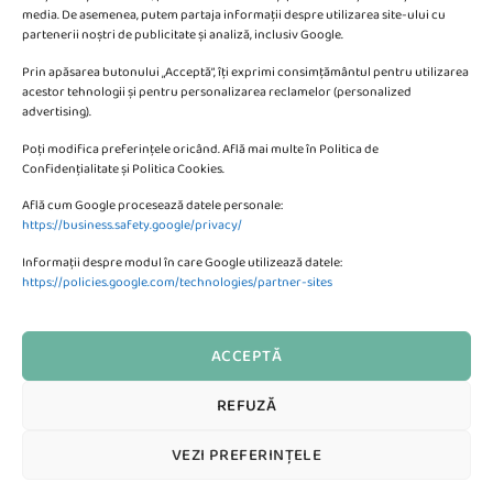
media. De asemenea, putem partaja informații despre utilizarea site-ului cu
partenerii noștri de publicitate și analiză, inclusiv Google.
Va putem sprijini si prin:
Prin apăsarea butonului „Acceptă”, îți exprimi consimțământul pentru utilizarea
acestor tehnologii și pentru personalizarea reclamelor (personalized
advertising).
Poți modifica preferințele oricând. Află mai multe în Politica de
Confidențialitate și Politica Cookies.
Află cum Google procesează datele personale:
CONTACTEAZA-NE
https://business.safety.google/privacy/
Informații despre modul în care Google utilizează datele:
SC KMBE Web Digital SRL
https://policies.google.com/technologies/partner-sites
Bulevardul Petrolului 10, Ploiesti
ACCEPTĂ
Formular de Contact al Magazinului
REFUZĂ
Te putem ajuta?
Visa
MasterCard
Credit
Bank
Cash
VEZI PREFERINȚELE
Card
Transfer
On
Copyright 2026 ©
Buticul cu Jucarii