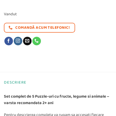
inițial
curent
a
este:
Vandut
fost:
89,99 le
COMANDĂ ACUM TELEFONIC!
117,98 lei.
DESCRIERE
Set complet de 5 Puzzle-uri cu fructe, legume si animale –
varsta recomandata 2+ ani
Pentru descrierea completa va rugam sa accesati fiecare