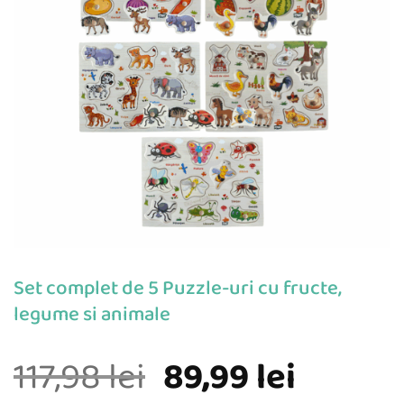
Set complet de 5 Puzzle-uri cu fructe,
legume si animale
Prețul
Prețul
117,98
lei
89,99
lei