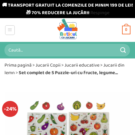
🚚 TRANSPORT GRATUIT LA COMENZILE DE MINIM 199 DE LEI!
🎁 70% REDUCERE LA JUCĂRII
Respinge
Skip
to
0
content
Caută
după:
Prima pagină
>
Jucarii Copii
>
Jucarii educative
>
Jucarii din
lemn
>
Set complet de 5 Puzzle-uri cu fructe, legume...
-24%