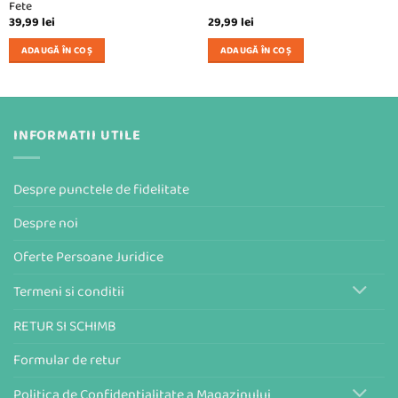
Fete
39,99
lei
29,99
lei
ADAUGĂ ÎN COȘ
ADAUGĂ ÎN COȘ
INFORMATII UTILE
Despre punctele de fidelitate
Despre noi
Oferte Persoane Juridice
Termeni si conditii
RETUR SI SCHIMB
Formular de retur
Politica de Confidentialitate a Magazinului