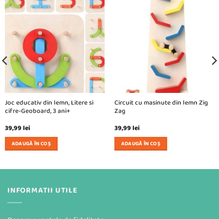
Joc educativ din lemn, Litere si
Circuit cu masinute din lemn Zig
cifre-Geoboard, 3 ani+
Zag
39,99
lei
39,99
lei
ADAUGĂ ÎN COȘ
ADAUGĂ ÎN COȘ
INFORMATII UTILE