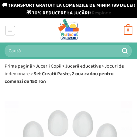
🚚 TRANSPORT GRATUIT LA COMENZILE DE MINIM 199 DE LEI!
🎁 70% REDUCERE LA JUCĂRII
Respinge
Skip
to
0
content
Caută
după:
Prima pagină
>
Jucarii Copii
>
Jucarii educative
>
Jocuri de
indemanare
>
Set Creatii Paste, 2 oua cadou pentru
comenzi de 150 ron