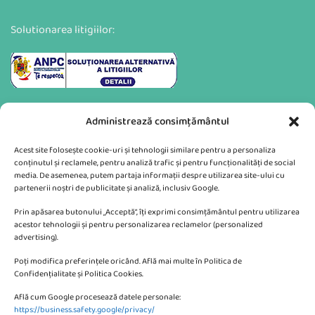
Solutionarea litigiilor:
Administrează consimțământul
Acest site folosește cookie-uri și tehnologii similare pentru a personaliza
conținutul și reclamele, pentru analiză trafic și pentru funcționalități de social
media. De asemenea, putem partaja informații despre utilizarea site-ului cu
partenerii noștri de publicitate și analiză, inclusiv Google.
Va putem sprijini si prin:
Prin apăsarea butonului „Acceptă”, îți exprimi consimțământul pentru utilizarea
acestor tehnologii și pentru personalizarea reclamelor (personalized
advertising).
Poți modifica preferințele oricând. Află mai multe în Politica de
Confidențialitate și Politica Cookies.
Află cum Google procesează datele personale:
CONTACTEAZA-NE
https://business.safety.google/privacy/