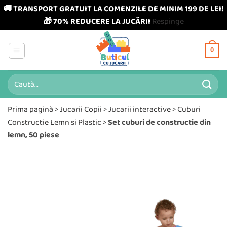
🚚 TRANSPORT GRATUIT LA COMENZILE DE MINIM 199 DE LEI!
🎁 70% REDUCERE LA JUCĂRII
Respinge
Skip
to
0
content
Caută
după:
Prima pagină
>
Jucarii Copii
>
Jucarii interactive
>
Cuburi
Constructie Lemn si Plastic
>
Set cuburi de constructie din
lemn, 50 piese