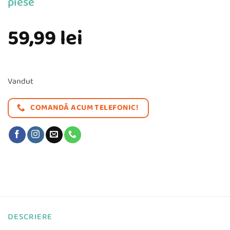
piese
59,99
lei
Vandut
COMANDĂ ACUM TELEFONIC!
DESCRIERE