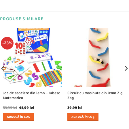
PRODUSE SIMILARE
-23%
Joc de asociere din lemn – Iubesc
Circuit cu masinute din lemn Zig
Matematica
Zag
Prețul
Prețul
59,99
lei
45,99
lei
39,99
lei
inițial
curent
a
este:
ADAUGĂ ÎN COȘ
ADAUGĂ ÎN COȘ
fost:
45,99 lei.
59,99 lei.