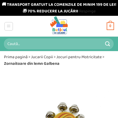
🚚 TRANSPORT GRATUIT LA COMENZILE DE MINIM 199 DE LEI!
🎁 70% REDUCERE LA JUCĂRII
Respinge
Skip
to
0
content
Caută
după:
Prima pagină
>
Jucarii Copii
>
Jocuri pentru Motricitate
>
Zornaitoare din lemn Galbena