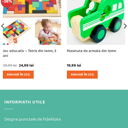
-38%
Joc educativ – Tetris din lemn, 3
Masinuta de armata din lemn
ani
Prețul
Prețul
39,99
lei
24,99
lei
19,99
lei
inițial
curent
a
este:
ADAUGĂ ÎN COȘ
ADAUGĂ ÎN COȘ
fost:
24,99 lei.
39,99 lei.
INFORMATII UTILE
Despre punctele de fidelitate