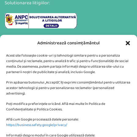
Solutionarea litigiilor:
Administrează consimțământul
Acest site folosește cookie-uri și tehnologii similare pentru a personaliza
conținutul și reclamele, pentru analiză trafic și pentru funcționalități de social
media. De asemenea, putem partaja informații despre utilizarea site-ului cu
partenerii noștri de publicitate și analiză, inclusiv Google.
Va putem sprijini si prin:
Prin apăsarea butonului „Acceptă”, îți exprimi consimțământul pentru utilizarea
acestor tehnologii și pentru personalizarea reclamelor (personalized
advertising).
Poți modifica preferințele oricând. Află mai multe în Politica de
Confidențialitate și Politica Cookies.
Află cum Google procesează datele personale:
CONTACTEAZA-NE
https://business.safety.google/privacy/
Informații despre modul în care Google utilizează datele: