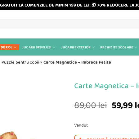
GRATUIT LA COMENZILE DE MINIM 199 DE LEI! 🎁 70% REDUCERE LA J
 DE ROL
JUCARII BEBELUSI
JUCARII EXTERIOR
RECHIZITE SCOLARE
>
Puzzle pentru copii
>
Carte Magnetica – Imbraca Fetita
Carte Magnetica – 
Prețul
89,00
lei
59,99
l
inițial
a
Vandut
fost: