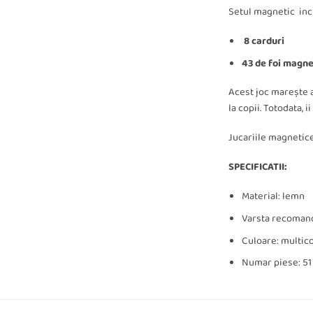
Setul magnetic inc
8 carduri
43 de foi magne
Acest joc marește 
la copii. Totodata, i
Jucariile magnetice 
SPECIFICATII:
Material: lemn
Varsta recomand
Culoare: multic
Numar piese: 51