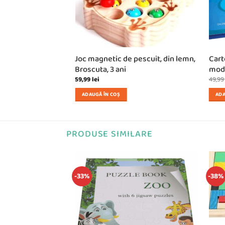
magnetica tip
Joc magnetic de pescuit, din lemn,
Cart
 din Jungla
Broscuta, 3 ani
mode
59,99
lei
49,9
ADAUGĂ ÎN COȘ
ADA
PRODUSE SIMILARE
-33%
-38%