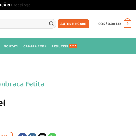
UCĂRII
Respinge
COȘ /
0,00
LEI
AUTENTIFICARE
0
NOUTATI
CAMERA COPII
REDUCERI
Imbraca Fetita
Prețul
ei
curent
este:
59,99 lei.