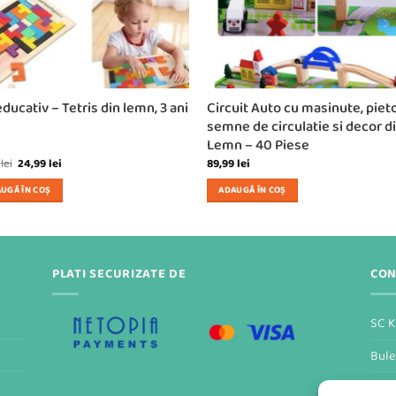
educativ – Tetris din lemn, 3 ani
Circuit Auto cu masinute, pieto
semne de circulatie si decor d
Lemn – 40 Piese
Prețul
Prețul
9
lei
24,99
lei
89,99
lei
inițial
curent
a
este:
UGĂ ÎN COȘ
ADAUGĂ ÎN COȘ
fost:
24,99 lei.
39,99 lei.
PLATI SECURIZATE DE
CON
SC K
Bule
Form