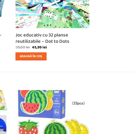
–
Joc educativ cu 32 planse
reutilizabile – Dot to Dots
Prețul
Prețul
59,00
lei
45,99
lei
inițial
curent
a
este:
ADAUGĂ ÎN COȘ
fost:
45,99 lei.
59,00 lei.