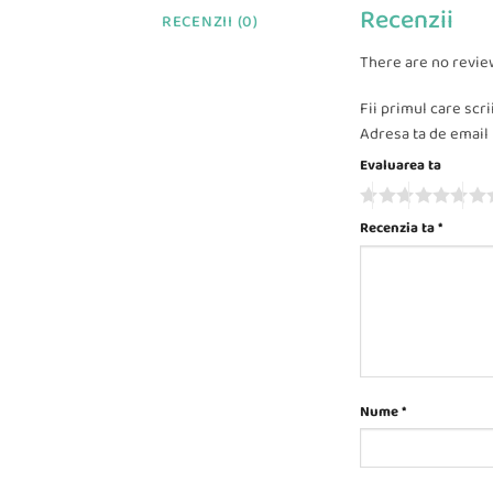
Recenzii
RECENZII (0)
There are no revie
Fii primul care scr
Adresa ta de email n
Evaluarea ta
Recenzia ta
*
Nume
*