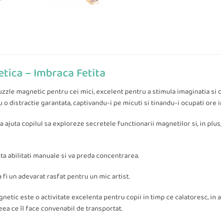
tica – Imbraca Fetita
uzzle magnetic pentru cei mici, excelent pentru a stimula imaginatia si c
o distractie garantata, captivandu-i pe micuti si tinandu-i ocupati ore i
ajuta copilul sa exploreze secretele functionarii magnetilor si, in plus, 
ta abilitati manuale si va preda concentrarea.
 fi un adevarat rasfat pentru un mic artist.
netic este o activitate excelenta pentru copii in timp ce calatoresc, in a
ea ce îl face convenabil de transportat.