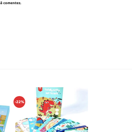
 să comentez.
-22%