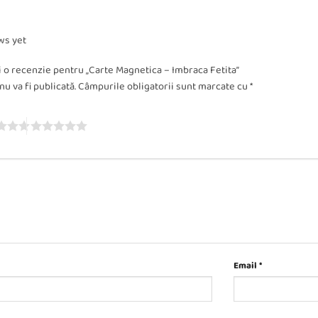
ws yet
ii o recenzie pentru „Carte Magnetica – Imbraca Fetita”
u va fi publicată.
Câmpurile obligatorii sunt marcate cu
*
Email
*