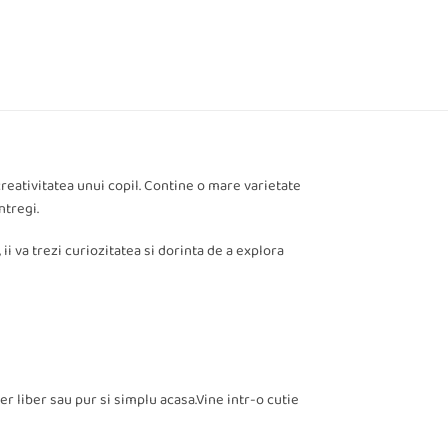
reativitatea unui copil. Contine o mare varietate
ntregi.
ii va trezi curiozitatea si dorinta de a explora
er liber sau pur si simplu acasa.Vine intr-o cutie