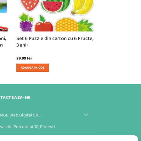
ni,
Set 6 Puzzle din carton cu 6 Fructe,
in
3 ani+
29,99
lei
ADAUGĂ ÎN COȘ
TACTEAZA-NE
MBE Web Digital SRL
vardul Petrolului 10, Ploiesti
ular de Contact al Magazinului