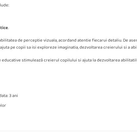
lude:
tice
.
abilitatea de perceptie vizuala, acordand atentie fiecarui detaliu. De
i ajuta pe copii sa isi exploreze imaginatia, dezvoltarea creierului si a abil
educative stimulează creierul copilului si ajuta la dezvoltarea abilitatil
ata: 3 ani
olor