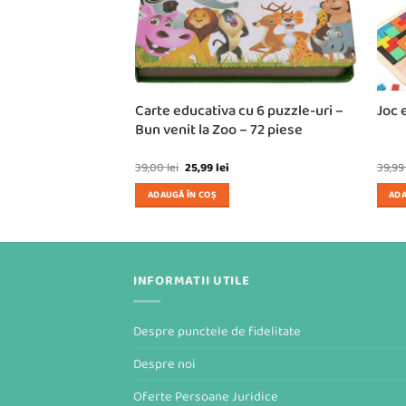
 in 1 activitati cu
Carte educativa cu 6 puzzle-uri –
Joc 
i
Bun venit la Zoo – 72 piese
Prețul
Prețul
39,00
lei
25,99
lei
39,9
inițial
curent
a
este:
ADAUGĂ ÎN COȘ
ADA
fost:
25,99 lei.
39,00 lei.
INFORMATII UTILE
Despre punctele de fidelitate
Despre noi
Oferte Persoane Juridice