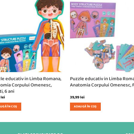
le educativ in Limba Romana,
Puzzle educativ in Limba Rom
omia Corpului Omenesc,
Anatomia Corpului Omenesc, 
i, 6 ani
9
lei
39,99
lei
UGĂ ÎN COȘ
ADAUGĂ ÎN COȘ