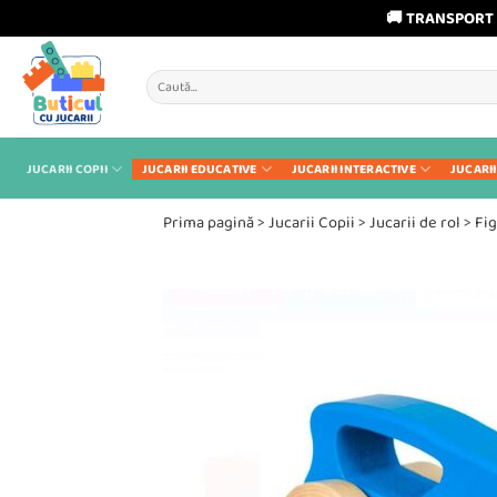
🚚 TRANSPORT 
Skip
to
Caută
content
după:
JUCARII COPII
JUCARII EDUCATIVE
JUCARII INTERACTIVE
JUCARII
Prima pagină
>
Jucarii Copii
>
Jucarii de rol
>
Fi