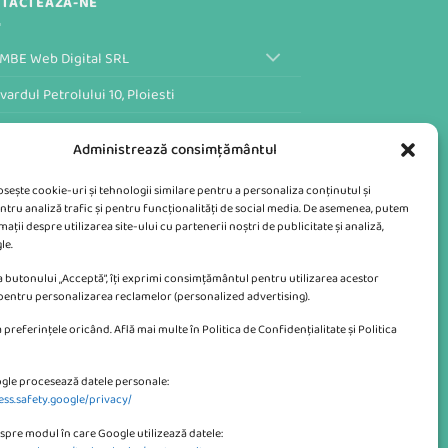
TACTEAZA-NE
MBE Web Digital SRL
vardul Petrolului 10, Ploiesti
ular de Contact al Magazinului
Administrează consimțământul
losește cookie-uri și tehnologii similare pentru a personaliza conținutul și
ntru analiză trafic și pentru funcționalități de social media. De asemenea, putem
ații despre utilizarea site-ului cu partenerii noștri de publicitate și analiză,
le.
 butonului „Acceptă”, îți exprimi consimțământul pentru utilizarea acestor
 pentru personalizarea reclamelor (personalized advertising).
 preferințele oricând. Află mai multe în Politica de Confidențialitate și Politica
gle procesează datele personale:
ess.safety.google/privacy/
spre modul în care Google utilizează datele: