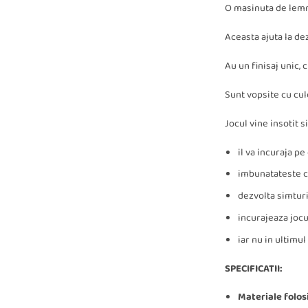
O masinuta de lemn 
Aceasta ajuta la de
Au un finisaj unic, 
Sunt vopsite cu culo
Jocul vine insotit
il va incuraja pe
imbunatateste c
dezvolta simturi
incurajeaza jocul
iar nu in ultimu
SPECIFICATII:
Materiale folos