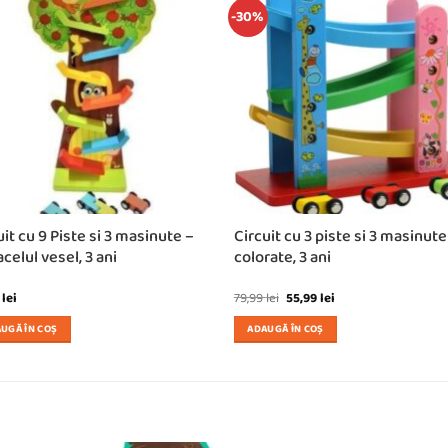
-30%
uit cu 9 Piste si 3 masinute –
Circuit cu 3 piste si 3 masinute
celul vesel, 3 ani
colorate, 3 ani
Prețul
Prețul
9
lei
79,99
lei
55,99
lei
inițial
curent
a
este:
UGĂ ÎN COȘ
ADAUGĂ ÎN COȘ
fost:
55,99 lei.
79,99 lei.