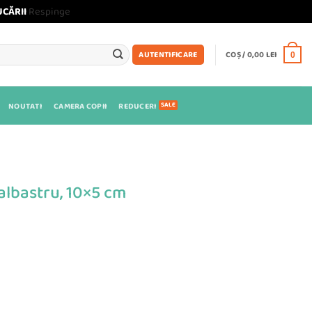
UCĂRII
Respinge
COȘ /
0,00
LEI
AUTENTIFICARE
0
NOUTATI
CAMERA COPII
REDUCERI
albastru, 10×5 cm
tru, 10x5 cm