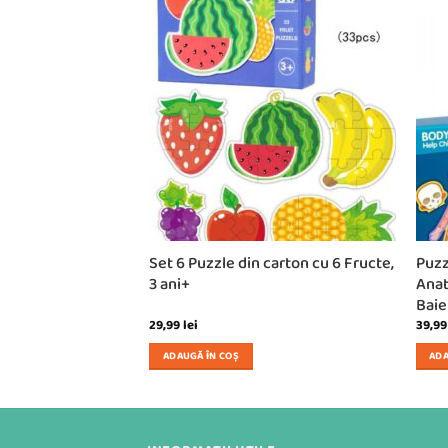
c Pixel din lemn, 3
Set 6 Puzzle din carton cu 6 Fructe,
Puzz
3 ani+
Anat
Baiet
29,99
lei
39,9
ADAUGĂ ÎN COȘ
ADA