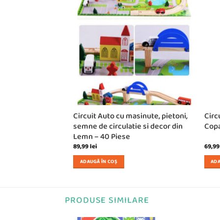
Circuit Auto cu masinute, pietoni,
Circ
semne de circulatie si decor din
Copa
Lemn – 40 Piese
89,99
lei
69,9
ADAUGĂ ÎN COȘ
ADA
PRODUSE SIMILARE