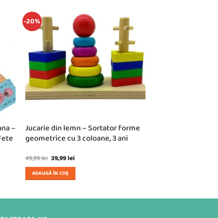
-20%
ana –
Jucarie din lemn – Sortator forme
Fete
geometrice cu 3 coloane, 3 ani
Prețul
Prețul
49,99
lei
39,99
lei
inițial
curent
a
este:
ADAUGĂ ÎN COȘ
fost:
39,99 lei.
49,99 lei.