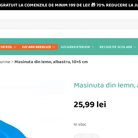
GRATUIT LA COMENZILE DE MINIM 199 DE LEI! 🎁 70% REDUCERE LA J
 DE ROL
JUCARII BEBELUSI
JUCARII EXTERIOR
RECHIZITE SCOLARE
gurine
>
Masinuta din lemn, albastru, 10×5 cm
Masinuta din lemn, 
25,99
lei
In stoc
Cantitate Masinuta din lemn, albas