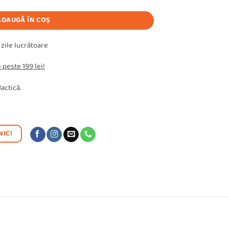
ADAUGĂ ÎN COȘ
 zile lucrătoare
 peste 199 lei!
actică.
IC!