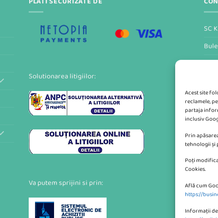
PLATI SECURIZATE DE
CON
SC K
Bule
Form
Solutionarea litigiilor:
Acest site fo
reclamele, pe
partaja inform
inclusiv Goog
Prin apăsarea
tehnologii și
Poți modifica
Cookies.
Va putem sprijini si prin:
Află cum Goo
https://busin
Informații de