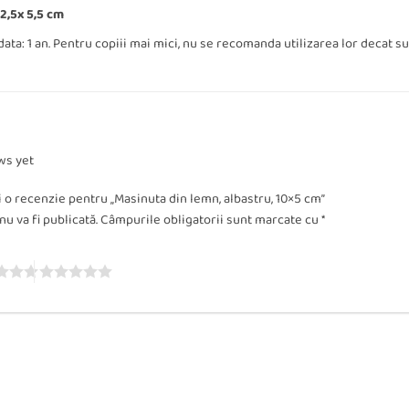
2,5x 5,5 cm
ta: 1 an. Pentru copiii mai mici, nu se recomanda utilizarea lor decat s
ws yet
ii o recenzie pentru „Masinuta din lemn, albastru, 10×5 cm”
u va fi publicată.
Câmpurile obligatorii sunt marcate cu
*