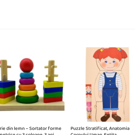
rie din lemn – Sortator forme
Puzzle Stratificat, Anatomia
etrice cu 3 coloane, 3 ani
Corpului Uman, Fetita