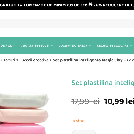
GRATUIT LA COMENZILE DE MINIM 199 DE LEI! 🎁 70% REDUCERE LA J
 DE ROL
JUCARII BEBELUSI
JUCARII EXTERIOR
RECHIZITE SCOLARE
>
Jocuri si jucarii creative
>
Set plastilina inteligenta Magic Clay – 12 c
Set plastilina intel
Prețul
17,99
lei
10,99
le
inițial
a
In stoc
fost:
Cantitate Set plastilina inteligenta 