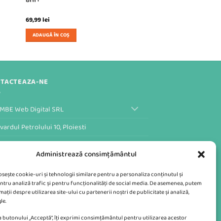
69,99
lei
ADAUGĂ ÎN COȘ
TACTEAZA-NE
MBE Web Digital SRL
vardul Petrolului 10, Ploiesti
ular de Contact al Magazinului
Administrează consimțământul
losește cookie-uri și tehnologii similare pentru a personaliza conținutul și
ntru analiză trafic și pentru funcționalități de social media. De asemenea, putem
ații despre utilizarea site-ului cu partenerii noștri de publicitate și analiză,
le.
 butonului „Acceptă”, îți exprimi consimțământul pentru utilizarea acestor