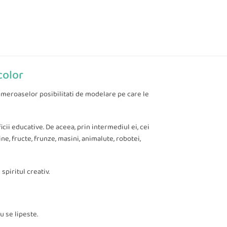
color
 numeroaselor posibilitati de modelare pe care le
cii educative. De aceea, prin intermediul ei, cei
ne, fructe, frunze, masini, animalute, robotei,
spiritul creativ.
u se lipeste.