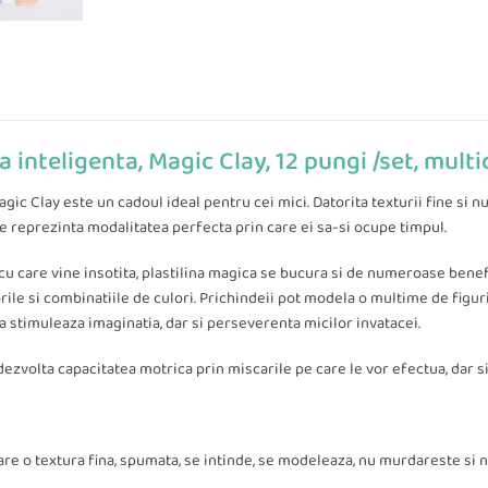
na inteligenta, Magic Clay, 12 pungi /set, multi
agic Clay este un cadoul ideal pentru cei mici. Datorita texturii fine si
ime reprezinta modalitatea perfecta prin care ei sa-si ocupe timpul.
 cu care vine insotita, plastilina magica se bucura si de numeroase benefi
rile si combinatiile de culori. Prichindeii pot modela o multime de figuri
ina stimuleaza imaginatia, dar si perseverenta micilor invatacei.
 dezvolta capacitatea motrica prin miscarile pe care le vor efectua, dar si 
 are o textura fina, spumata, se intinde, se modeleaza, nu murdareste si n