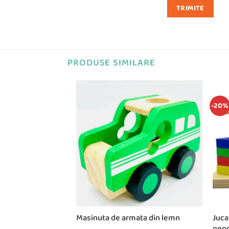
PRODUSE SIMILARE
-20%
carton cu 6 Fructe,
Masinuta de armata din lemn
Juca
geom