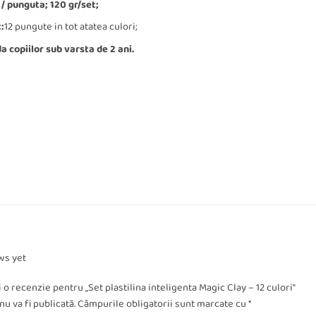
 / punguta; 120 gr/set;
:
12 pungute in tot atatea culori;
 copiilor sub varsta de 2 ani.
ws yet
i o recenzie pentru „Set plastilina inteligenta Magic Clay – 12 culori”
u va fi publicată.
Câmpurile obligatorii sunt marcate cu
*