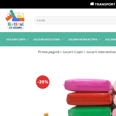
🚚 TRANSPORT 
Skip
to
Caută
content
după:
JUCARII COPII
JUCARII EDUCATIVE
JUCARII INTERACTIVE
JUCARII
Prima pagină
>
Jucarii Copii
>
Jucarii interactive
-39%