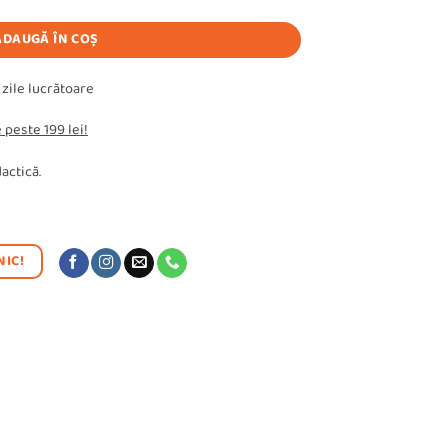
ADAUGĂ ÎN COȘ
 zile lucrătoare
 peste 199 lei!
actică.
IC!