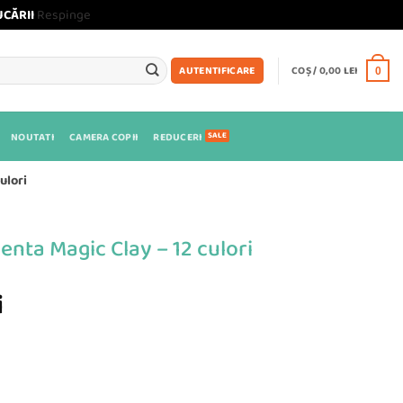
UCĂRII
Respinge
COȘ /
0,00
LEI
AUTENTIFICARE
0
NOUTATI
CAMERA COPII
REDUCERI
ulori
igenta Magic Clay – 12 culori
Prețul
i
curent
este:
10,99 lei.
Magic Clay - 12 culori